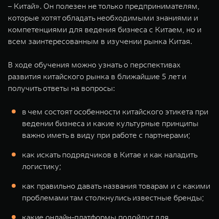
– Китай». Он полезен не только предпринимателям,
WEY 07
WEY 05
которые хотят обладать необходимыми знаниями и
Расширяя границы комфорта
Эстетика нов
компетенциями для ведения бизнеса с Китаем, но и
от 6 149 000 ₽
от 5 699 0
всем заинтересованным в изучении рынка Китая.
В ходе обучения можно узнать о перспективах
развития китайского рынка в ближайшие 5 лет и
получить ответы на вопросы:
в чем состоят особенности китайского этикета при
ведении бизнеса и какие культурные принципы
важно иметь в виду при работе с партнерами;
WEY 80
WEY 80 
Масштаб возможностей
Масштаб воз
как искать подрядчиков в Китае и как наладить
от 6 449 000 ₽
от 8 099 
логистику;
как правильно давать названия товарам и с какими
проблемами там столкнулись известные бренды;
какие онлайн-платформы подойдут для