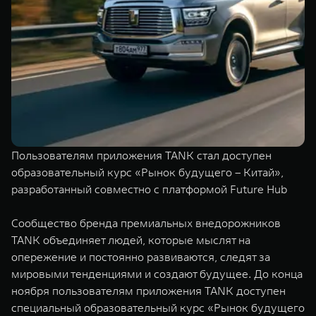
TANK Финансы
Сервис
Корпоративным клиентам
Специальные предложения
Моторные масла
TANK ФИНАНСЫ
TANK Кредит
ЦИФРОВЫЕ СЕРВИСЫ TANK
TANK Лизинг
Цифровые сервисы TANK
TANK 500
TANK 700
Пользователям приложения TANK стал доступен
TANK Страхование
Подписки
Веди за собой
Сила признан
образовательный курс «Рынок будущего – Китай»,
от 6 499 000 ₽
от 10 199 
разработанный совместно с платформой Future Hub
Сообщество бренда премиальных внедорожников
TANK объединяет людей, которые мыслят на
опережение и постоянно развиваются, следят за
мировыми тенденциями и создают будущее. До конца
ноября пользователям приложения TANK доступен
специальный образовательный курс «Рынок будущего