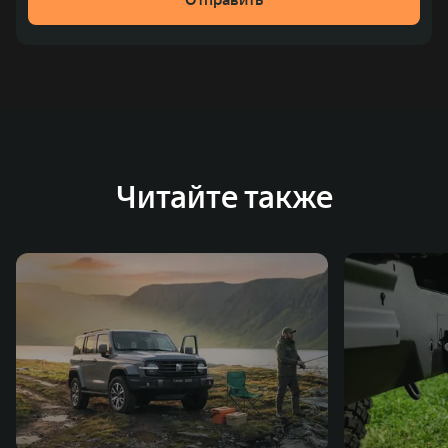
место по объёмам продаж пикапов в Китае. На
сегодняшний день концерн GWM создал мировую
систему исследований и разработок, включая центры
в России, Китае, Японии, США, Германии, Индии,
Австрии и Южной Корее. Компания построила
глобальную систему «14+5», которая включает 10
внутренних производственных комплексов и 4
Читайте также
зарубежных – в России, Таиланде, Бразилии и Индии, а
также 5 предприятий по сборке автомобилей.