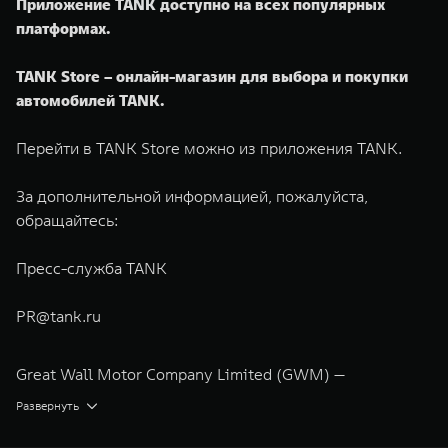
Приложение TANK доступно на всех популярных
платформах.
TANK Store – онлайн-магазин для выбора и покупки
автомобилей TANK.
Перейти в TANK Store можно из приложения TANK.
За дополнительной информацией, пожалуйста,
обращайтесь:
Пресс-служба TANK
PR@tank.ru
Great Wall Motor Company Limited (GWM) —
глобальный производитель внедорожников,
Развернуть
кроссоверов и пикапов, специализирующийся на