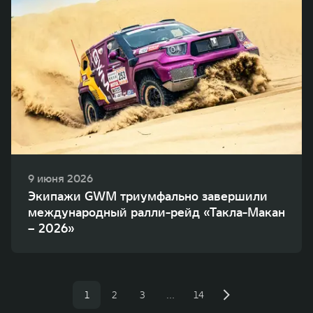
9 июня 2026
Экипажи GWM триумфально завершили
международный ралли-рейд «Такла-Макан
– 2026»
1
2
3
…
14