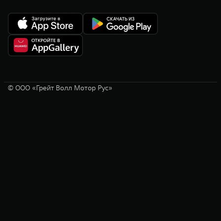
© ООО «Грейт Волл Мотор Рус»