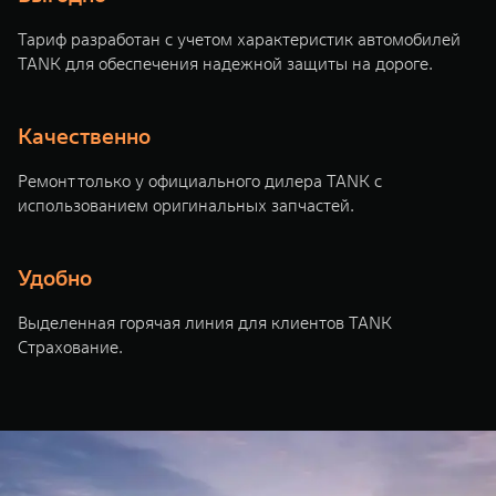
WEY 07
WEY 05
Тариф разработан с учетом характеристик автомобилей
Расширяя границы комфорта
Эстетика ново
TANK для обеспечения надежной защиты на дороге.
от 6 149 000 ₽
от 5 699 0
Качественно
Ремонт только у официального дилера TANK с
использованием оригинальных запчастей.
Удобно
WEY 80
WEY 80 Л
Выделенная горячая линия для клиентов TANK
Масштаб возможностей
Масштаб возм
Страхование.
от 6 449 000 ₽
от 8 099 0