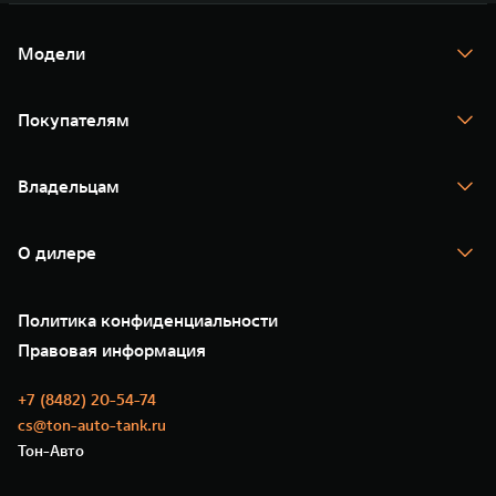
Модели
TANK 300
TANK 400
Покупателям
TANK 500
TANK 700
Спецпредложения
Тест-драйв
Владельцам
TANK Финансы
TANK Кредит
Гарантия
TANK Лизинг
Помощь на дороге
Корпоративным клиентам
О дилере
Новые цифровые сервисы TANK
Зарядные станции
Подписки
О нас
Специальные предложения
35 лет GWM
Сервис
Политика конфиденциальности
GWM ТЕХ ДЕНЬ
Нулевое ТО
Новости
Правовая информация
Моторные масла
+7 (8482) 20-54-74
cs@ton-auto-tank.ru
Тон-Авто