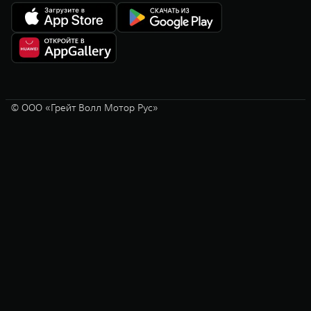
© ООО «Грейт Волл Мотор Рус»