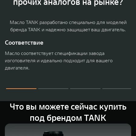
прочих аналогов на рынке?
WEY 07
WEY 05
Расширяя границы комфорта
Эстетика ново
от 6 149 000 ₽
от 5 699 0
Масло TANK разработано специально для моделей
бренда TANK и надежно защищает ваш двигатель.
Соответствие
Масло соответствует спецификации завода
изготовителя и идеально подходит для вашего
двигателя.
WEY 80
WEY 80 Л
Масштаб возможностей
Масштаб возм
от 6 449 000 ₽
от 8 099 0
Что вы можете сейчас купить
под брендом TANK