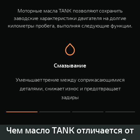
TANK Финансы
Сервис
Моторные масла TANK позволяют сохранить
Корпоративным клиентам
Специальные предложения
заводские характеристики двигателя на долгие
километры пробега, выполняя следующие функции.
Моторные масла
TANK ФИНАНСЫ
TANK Кредит
ЦИФРОВЫЕ СЕРВИСЫ TANK
TANK Лизинг
Цифровые сервисы TANK
TANK 500
TANK 700
Смазывание
TANK Страхование
Подписки
Веди за собой
Сила признан
от 6 499 000 ₽
от 10 199 
Уменьшает трение между соприкасающимися
деталями, снижает износ и предотвращает
задиры
Чем масло TANK отличается от