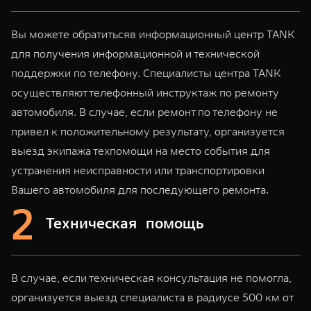
TANK Финансы
Сервис
Корпоративным клиентам
Специальные предложения
Вы можете обратитьсяв информационный центр TANK
TANK 500
TANK 700
для получения информационной и технической
Моторные масла
Веди за собой
Сила признания
TANK ФИНАНСЫ
поддержки по телефону. Специалисты центра TANK
от 6 499 000 ₽
от 10 199 000 ₽
осуществляют телефонный инструктаж по ремонту
TANK Кредит
ЦИФРОВЫЕ СЕРВИСЫ TANK
автомобиля. В случае, если ремонт по телефону не
TANK Лизинг
Цифровые сервисы TANK
привел к положительному результату, организуется
выезд экипажа техпомощи на место события для
TANK Страхование
Подписки
устранения неисправности или транспортировки
WEY 07
WEY 05
Вашего автомобиля для последующего ремонта.
Расширяя границы комфорта
Эстетика нового времени
от 6 149 000 ₽
от 5 699 000 ₽
Техническая помощь
В случае, если техническая консультация не помогла,
организуется выезд специалиста в радиусе 500 км от