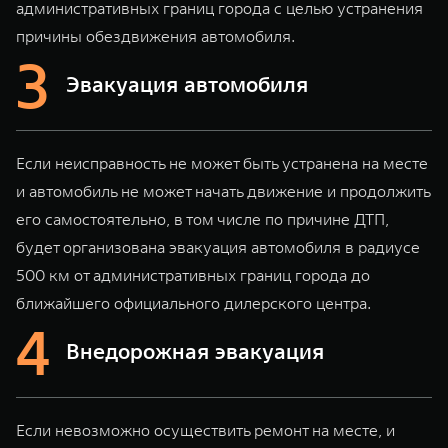
административных границ города с целью устранения
WEY 80
WEY 80 Лаундж
Масштаб возможностей
Масштаб возможностей
причины обездвижения автомобиля.
от 6 449 000 ₽
от 8 099 000 ₽
Эвакуация автомобиля
Если неисправность не может быть устранена на месте
и автомобиль не может начать движение и продолжить
его самостоятельно, в том числе по причине ДТП,
будет организована эвакуация автомобиля в радиусе
500 км от административных границ города до
ближайшего официального дилерского центра.
Внедорожная эвакуация
Если невозможно осуществить ремонт на месте, и