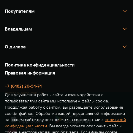
TANK 300
TANK 400
Покупателям
TANK 500
TANK 700
Спецпредложения
Тест-драйв
Владельцам
TANK Финансы
TANK Кредит
Гарантия
TANK Лизинг
Помощь на дороге
Корпоративным клиентам
О дилере
Новые цифровые сервисы TANK
Зарядные станции
Подписки
О нас
Специальные предложения
35 лет GWM
Сервис
Политика конфиденциальности
GWM ТЕХ ДЕНЬ
Нулевое ТО
Новости
Правовая информация
Моторные масла
+7 (8482) 20-54-74
cs@ton-auto-tank.ru
Для улучшения работы сайта и взаимодействия с
Тон-Авто
пользователями сайта мы используем файлы cookie.
Продолжая работу с сайтом, вы разрешаете использование
cookie-файлов. Обработка вашей персональной информации
на нашем сайте осуществляется в соответствии с
политикой
конфиденциальности
. Вы всегда можете отключить файлы
cookie в настройках вашего браузера. Если файлы cookie