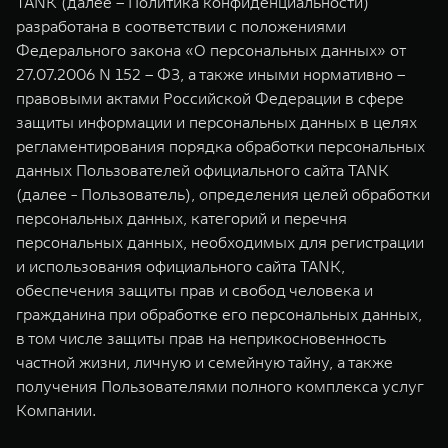
TANK (далее – Политика конфиденциальности)
TANK Финансы
Сервис
разработана в соответствии с положениями
Корпоративным клиентам
Специальные предложения
Федерального закона «О персональных данных» от
TANK 500
TANK 700
27.07.2006 N 152 – ФЗ, а также иными нормативно –
Моторные масла
Веди за собой
Сила признания
правовыми актами Российской Федерации в сфере
TANK ФИНАНСЫ
от 6 499 000 ₽
от 10 199 000 ₽
защиты информации и персональных данных в целях
TANK Кредит
ЦИФРОВЫЕ СЕРВИСЫ TANK
регламентирования порядка обработки персональных
данных Пользователей официального сайта TANK
TANK Лизинг
Цифровые сервисы TANK
(далее - Пользователь), определения целей обработки
персональных данных, категорий и перечня
TANK Страхование
Подписки
персональных данных, необходимых для регистрации
WEY 07
WEY 05
и использования официального сайта TANK,
Расширяя границы комфорта
Эстетика нового времени
обеспечения защиты прав и свобод человека и
от 6 149 000 ₽
от 5 699 000 ₽
гражданина при обработке его персональных данных,
в том числе защиты прав на неприкосновенность
частной жизни, личную и семейную тайну, а также
получения Пользователями полного комплекса услуг
Компании.