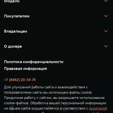
Модели
TANK 300
TANK 400
Покупателям
TANK 500
TANK 700
Спецпредложения
Тест-драйв
Владельцам
TANK Финансы
TANK Кредит
Гарантия
TANK Лизинг
Помощь на дороге
Корпоративным клиентам
О дилере
Новые цифровые сервисы TANK
Зарядные станции
Подписки
О нас
Специальные предложения
35 лет GWM
Сервис
Политика конфиденциальности
GWM ТЕХ ДЕНЬ
Нулевое ТО
Новости
Правовая информация
Моторные масла
+7 (8482) 20-54-74
cs@ton-auto-tank.ru
Для улучшения работы сайта и взаимодействия с
Тон-Авто
пользователями сайта мы используем файлы cookie.
Продолжая работу с сайтом, вы разрешаете использование
cookie-файлов. Обработка вашей персональной информации
на нашем сайте осуществляется в соответствии с
политикой