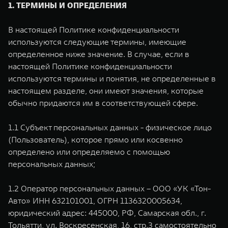
WEY 80
WEY 80 Лаундж
1. ТЕРМИНЫ И ОПРЕДЕЛЕНИЯ
Масштаб возможностей
Масштаб возможностей
от 6 449 000 ₽
от 8 099 000 ₽
В настоящей Политике конфиденциальности
используются следующие термины, имеющие
определенное ниже значение. В случае, если в
настоящей Политике конфиденциальности
используются термины и понятия, не определенные в
настоящем разделе, они имеют значения, которые
обычно придаются им в соответствующей сфере.
1.1 Субъект персональных данных - физическое лицо
(Пользователь), которое прямо или косвенно
определено или определяемо с помощью
персональных данных;
1.2 Оператор персональных данных – ООО «УК «Тон-
Авто» ИНН 632101001, ОГРН 1136320005634,
юридический адрес: 445000, РФ, Самарская обл., г.
Тольятти, ул. Воскресенская, 16, стр.3 самостоятельно