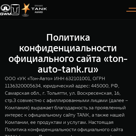
Политика
Покупателям
Владельцам
О дилере
Модели
конфиденциальности
официального сайта «ton-
ВЫБОР АВТОМОБИЛЯ
ГАРАНТИЯ И ПОДДЕРЖКА
ИНФОРМАЦИЯ
auto-tank.ru»
Спецпредложения
Гарантия
О нас
ООО «УК «Тон-Авто» ИНН 632101001, ОГРН
Конфигуратор
Помощь на дороге
35 лет GWM
1136320005634, юридический адрес: 445000, РФ,
Самарская обл., г. Тольятти, ул. Воскресенская, 16,
TANK 300
TANK 400
Тест-драйв
GWM ТЕХ ДЕНЬ
стр.3 совместно с афиллированными лицами (далее –
СЕРВИС
Следуй за открытиями
За пределы возможного
Компания) выражает благодарность за проявленный
Зарядные станции
Новости
от 3 999 000 ₽
от 5 599 000 ₽
Калькулятор ТО
интерес к официальному сайту TANK, а также нашей
Компании, ее продуктам и услугам. Настоящая
Нулевое ТО
ПОКУПКА АВТОМОБИЛЯ
Политика конфиденциальности официального сайта