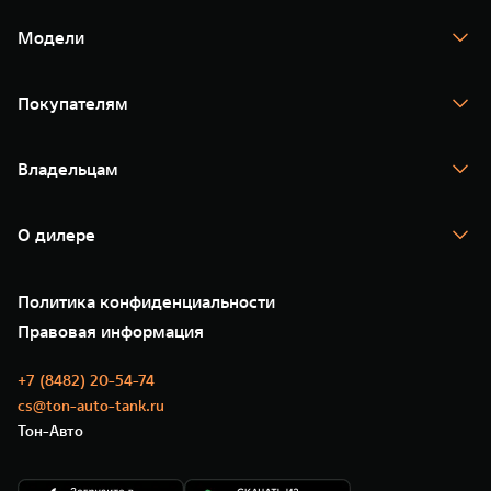
Модели
TANK 300
TANK 400
Покупателям
TANK 500
TANK 700
Спецпредложения
Тест-драйв
Владельцам
TANK Финансы
TANK Кредит
Гарантия
TANK Лизинг
Помощь на дороге
Корпоративным клиентам
О дилере
Новые цифровые сервисы TANK
Зарядные станции
Подписки
О нас
Специальные предложения
35 лет GWM
Сервис
Политика конфиденциальности
GWM ТЕХ ДЕНЬ
Нулевое ТО
Новости
Правовая информация
Моторные масла
+7 (8482) 20-54-74
cs@ton-auto-tank.ru
Тон-Авто