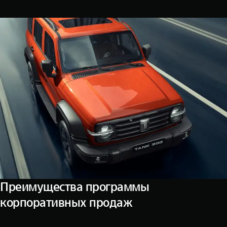
WEY 07
WEY 05
Расширяя границы комфорта
Эстетика ново
от 6 149 000 ₽
от 5 699 0
WEY 80
WEY 80 Л
Масштаб возможностей
Масштаб возм
от 6 449 000 ₽
от 8 099 0
Преимущества программы
корпоративных продаж