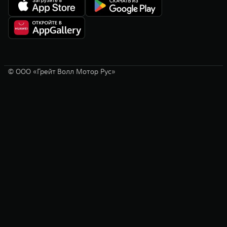
© ООО «Грейт Волл Мотор Рус»