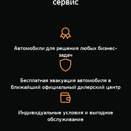
сервис
TANK Финансы
Сервис
Корпоративным клиентам
Специальные предложения
Моторные масла
TANK ФИНАНСЫ
TANK Кредит
ЦИФРОВЫЕ СЕРВИСЫ TANK
Автомобили для решения любых бизнес-
TANK Лизинг
Цифровые сервисы TANK
задач
TANK 500
TANK 700
TANK Страхование
Подписки
Веди за собой
Сила признан
от 6 499 000 ₽
от 10 199 
Бесплатная эвакуация автомобиля в
ближайший официальный дилерский центр
Индивидуальные условия и выгодное
обслуживание