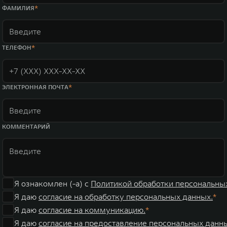
WEY 07
WEY 05
ФАМИЛИЯ
Расширяя границы комфорта
Эстетика ново
от 6 149 000 ₽
от 5 699 0
ТЕЛЕФОН
ЭЛЕКТРОННАЯ ПОЧТА
КОММЕНТАРИЙ
WEY 80
WEY 80 Л
Масштаб возможностей
Масштаб возм
от 6 449 000 ₽
от 8 099 0
Я ознакомлен (-а) с
Политикой обработки персональны
Я даю
согласие на обработку персональных данных.
Я даю
согласие на коммуникацию.
Я даю
согласие на предоставление персональных данны