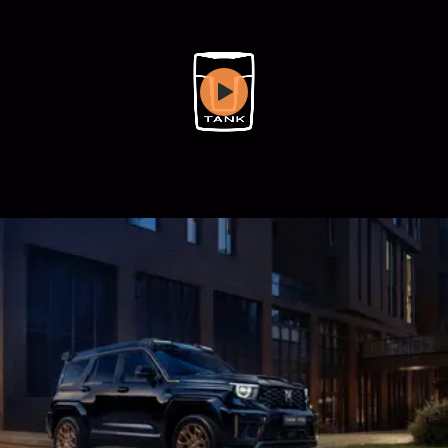
WEY 07
WEY 05
Расширяя границы комфорта
Эстетика ново
от 6 149 000 ₽
от 5 699 0
WEY 80
WEY 80 Л
Масштаб возможностей
Масштаб возм
от 6 449 000 ₽
от 8 099 0