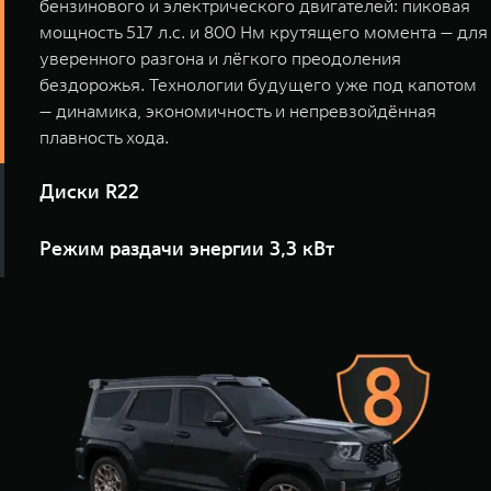
бензинового и электрического двигателей: пиковая
мощность 517 л.с. и 800 Нм крутящего момента — для
уверенного разгона и лёгкого преодоления
бездорожья. Технологии будущего уже под капотом
— динамика, экономичность и непревзойдённая
плавность хода.
Диски R22
TANK 700 создан, чтобы впечатлять с первых секунд.
Режим раздачи энергии 3,3 кВт
Брутальный дизайн в сочетании с мощными 22-
дюймовыми дисками символизируют статус, а
Ваш внедорожник теперь и источник энергии: 3,3 кВт
безупречная управляемость и стабильность на
хватит, чтобы зарядить гаджеты, обеспечить свет в
скорости превращают каждую поездку в
кемпинге и даже подключить электроинструменты. С
демонстрацию превосходства и стиля.
такой мощностью вы не зависите от обстоятельств —
только от своих планов.