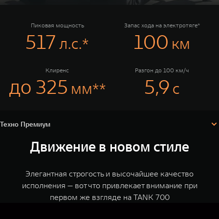
TANK Финансы
Сервис
Корпоративным клиентам
Специальные предложения
Пиковая мощность
Запас хода на электротяге*
517
100
л.с.*
км
Моторные масла
TANK ФИНАНСЫ
TANK Кредит
ЦИФРОВЫЕ СЕРВИСЫ TANK
Клиренс
Разгон до 100 км/ч
до 325
5,9
мм**
с
TANK Лизинг
Цифровые сервисы TANK
Техно Премиум
TANK 500
TANK 700
Комплектации и цены
TANK Страхование
Подписки
Веди за собой
Сила признан
Технические характеристики
Конфигуратор
от 6 499 000 ₽
от 10 199 
Техно Премиум
Движение в новом стиле
Элегантная строгость и высочайшее качество
исполнения — вот что привлекает внимание при
первом же взгляде на TANK 700