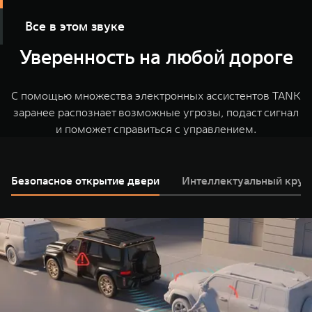
Все в этом звуке
Уверенность на любой дороге
Благодаря современным инженерным и
технологическим решениям, новая премиальная
аудиосистема с 16 динамиками мгновенно перенесет
С помощью множества электронных ассистентов TANK
Вас в атмосферу любимого симфонического концерта
заранее распознает возможные угрозы, подаст сигнал
и поможет справиться с управлением.
Безопасное открытие двери
Интеллектуальный круи