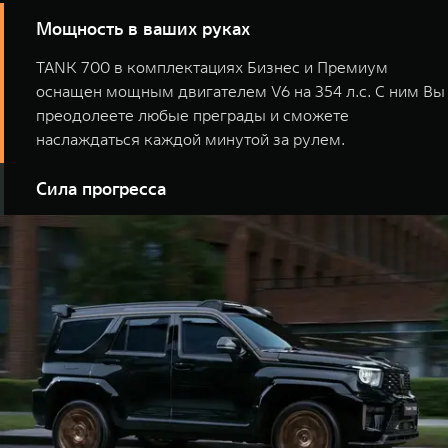
Мощность в ваших руках
TANK 700 в комплектациях Бизнес и Премиум
оснащен мощным двигателем V6 на 354 л.с. С ним Вы
преодолеете любые преграды и сможете
наслаждаться каждой минутой за рулем.
Сила прогресса
TANK 700 сочетает в себе лучшее от двух миров -
надежность бензиновго V6 и эффективность
гибридной силовой установки. Их совместная работа
позволяет достигать внушительных 517 л.с. и
ошеломляющих 800 Hм, а также обеспечивать разгон
от 0 до 100 км.ч всего за 5,9 секунд.