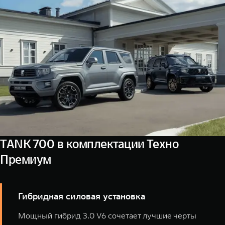
дороге, всегда под рукой. Управление мультимедиа и
функции, управления светом и многое другое.
функциями автомобиля теперь доступно с помощью
голосового помощника.
Оставьте заявку на дооснащение цифровыми
сервисами и почувствуйте разницу!
TANK 700 в комплектации Техно
Премиум
Гибридная силовая установка
Мощный гибрид 3.0 V6 сочетает лучшие черты