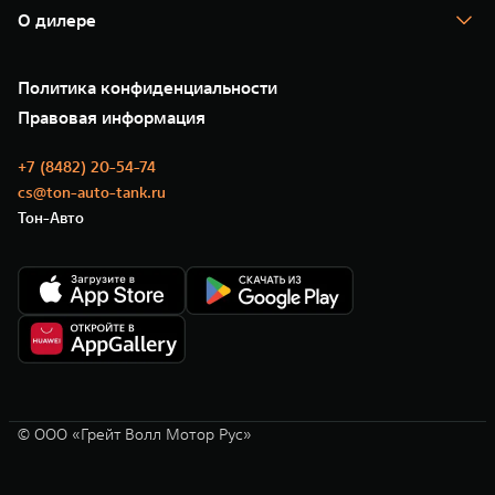
Помощь на дороге
Корпоративным клиентам
О дилере
Новые цифровые сервисы TANK
Зарядные станции
Подписки
О нас
Специальные предложения
35 лет GWM
Сервис
Политика конфиденциальности
GWM ТЕХ ДЕНЬ
Нулевое ТО
Новости
Правовая информация
Моторные масла
+7 (8482) 20-54-74
cs@ton-auto-tank.ru
Тон-Авто
© ООО «Грейт Волл Мотор Рус»