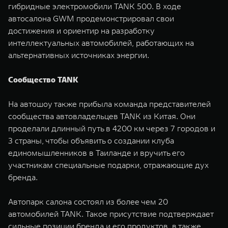
гибридные электромобили TANK 500. В ходе
WEY 07
WEY 05
автосалона GWM продемонстрировал свои
Расширяя границы комфорта
Эстетика нов
достижения и ориентир на разработку
от 6 149 000 ₽
от 5 699 0
интеллектуальных автомобилей, работающих на
альтернативных источниках энергии.
Сообщество TANK
На автошоу также прибыла команда представителей
сообщества автовладельцев TANK из Китая. Они
проделали длинный путь в 4200 км через 7 городов и
3 страны, чтобы объявить о создании клуба
WEY 80
WEY 80 
единомышленников в Таиланде и вручить его
Масштаб возможностей
Масштаб воз
участникам специальные подарки, отражающие дух
от 6 449 000 ₽
от 8 099 
бренда.
Автопарк салона состоял из более чем 20
автомобилей TANK. Такое присутствие подтверждает
сильные позиции бренда и его продуктов, в также