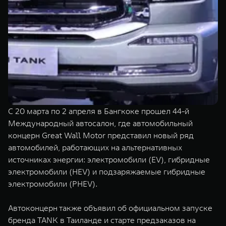
TANK Финансы
Сервис
Корпоративным клиентам
Специальные предложения
Моторные масла
TANK ФИНАНСЫ
TANK Кредит
ЦИФРОВЫЕ СЕРВИСЫ TANK
TANK Лизинг
Цифровые сервисы TANK
TANK 500
TANK 700
С 20 марта по 2 апреля в Бангкоке прошел 44-й
TANK Страхование
Подписки
Веди за собой
Сила признан
Международный автосалон, где автомобильный
от 6 499 000 ₽
от 10 199 
концерн Great Wall Motor представил новый ряд
автомобилей, работающих на альтернативных
источниках энергии: электромобили (EV), гибридные
электромобили (HEV) и подзаряжаемые гибридные
электромобили (PHEV).
Автоконцерн также объявил об официальном запуске
бренда TANK в Таиланде и старте предзаказов на