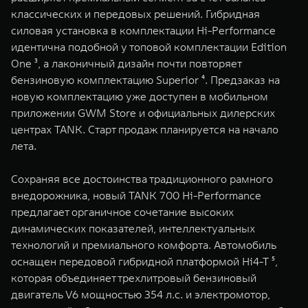
WEY 07
WEY 05
классических и передовых решений. Гибридная
Расширяя границы комфорта
Эстетика нов
силовая установка в комплектации Hi-Performance
от 6 149 000 ₽
от 5 699 0
идентична подобной у топовой комплектации Edition
One ³, а лаконичный дизайн почти повторяет
бензиновую комплектацию Superior ⁴. Предзаказ на
новую комплектацию уже доступен в мобильном
приложении GWM Store и официальных дилерских
центрах TANK. Старт продаж планируется на начало
лета.
Сохраняя все достоинства традиционного рамного
WEY 80
WEY 80 
внедорожника, новый TANK 700 Hi-Performance
Масштаб возможностей
Масштаб воз
предлагает органичное сочетание высоких
от 6 449 000 ₽
от 8 099 
динамических показателей, интеллектуальных
технологий и премиального комфорта. Автомобиль
оснащен передовой гибридной платформой Hi4-T ⁵,
которая объединяет трехлитровый бензиновый
двигатель V6 мощностью 354 л.с. и электромотор,