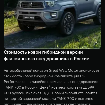
TANK Финансы
Сервис
Корпоративным клиентам
Специальные предложения
Моторные масла
TANK ФИНАНСЫ
TANK Кредит
ЦИФРОВЫЕ СЕРВИСЫ TANK
TANK Лизинг
Цифровые сервисы TANK
TANK 500
TANK 700
Стоимость новой гибридной версии
TANK Страхование
Подписки
Веди за собой
Сила признан
флагманского внедорожника в России
от 6 499 000 ₽
от 10 199 
Автомобильный концерн Great Wall Motor анонсирует
стоимость новой гибридной комплектации Hi-
Performance ¹ в линейке премиальных внедорожников
TANK 700 в России. Цена ² новинки составит 11 599
000 рублей, включая НДС. Новый гибрид становится
четвертой вариацией модели TANK 700 и выгодно
расширяет премиальный сегмент за счет баланса