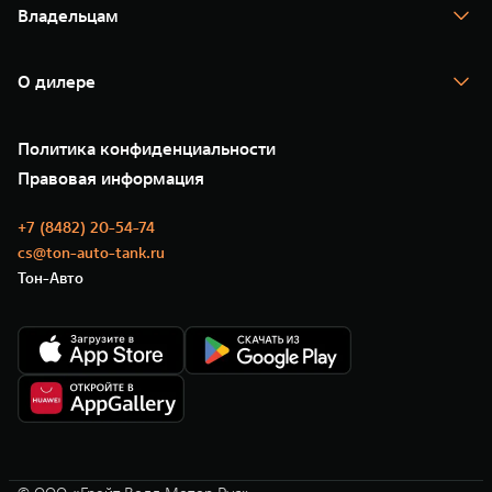
Тест-драйв
Владельцам
TANK Финансы
TANK Кредит
Гарантия
TANK Лизинг
Помощь на дороге
Корпоративным клиентам
О дилере
Новые цифровые сервисы TANK
Зарядные станции
Подписки
О нас
Специальные предложения
35 лет GWM
Сервис
Политика конфиденциальности
GWM ТЕХ ДЕНЬ
Нулевое ТО
Новости
Правовая информация
Моторные масла
+7 (8482) 20-54-74
cs@ton-auto-tank.ru
Тон-Авто