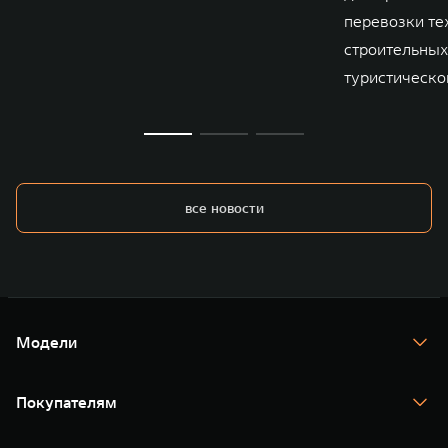
перевозки те
строительных
туристическо
все новости
Модели
TANK 300
TANK 400
Покупателям
TANK 500
TANK 700
Спецпредложения