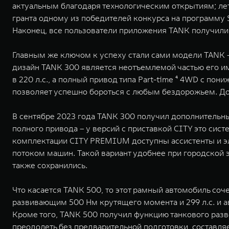
актуальным благодаря технологическим открытиям; лет
гранта одному из победителей конкурса на программу 
Наконец, все пользователи приложения TANK получили
Главным же ключом к успеху стали сами модели TANK
дизайн TANK 300 является неотъемлемой частью его им
в 220 л.с., а полный привод типа Part-time ⁴ 4WD с п
позволяет успешно бороться с любым бездорожьем. До
В сентябре 2023 года TANK 300 получил дополнительны
полного привода – у версий с приставкой CITY это си
комплектации CITY PREMIUM доступны ассистенты и э
потоком машин. Такой вариант удобнее при городской
также сохранились.
Что касается TANK 500, то этот рамный автомобиль со
развивающим 500 Нм крутящего момента и 299 л.с. и
Кроме того, TANK 500 получил функцию танкового разв
преодолеть без предварительной подготовки, составля