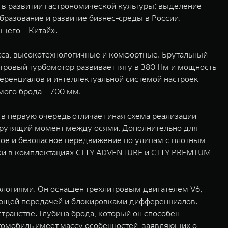
 в развитии гастрономической культуры; выделение
бразование и развитие бизнес-среды в России.
щего – Китай».
са, высокотехнологичные и комфортные. Брутальный
тровый турбомотор развивает тягу в 380 Нм и мощность
фференциалов и интеллектуальной системой настроек
ого брода – 700 мм.
в первую очередь отличает иная схема реализации
 крутящий момент между осями. Дополнительно для
е и безопасное передвижение по улицам с плотным
овки в комплектациях CITY ADVENTURE и CITY PREMIUM
ологиями. Он оснащен трехлитровым двигателем V6,
ющей передачей и блокировками дифференциалов.
ранстве. Глубина брода, который он способен
втомобиль имеет массу особенностей, заявляющих о