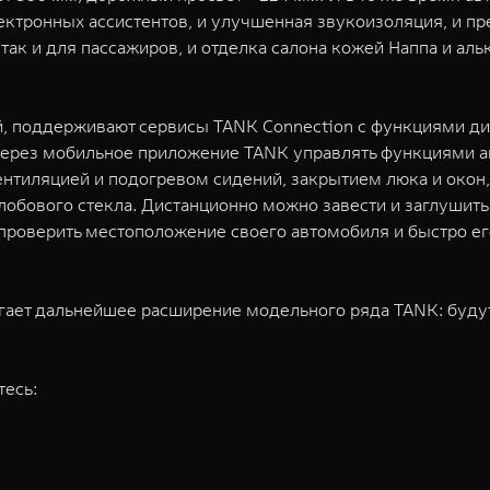
ектронных ассистентов, и улучшенная звукоизоляция, и пр
так и для пассажиров, и отделка салона кожей Наппа и аль
й, поддерживают сервисы TANK Connection с функциями д
через мобильное приложение TANK управлять функциями а
ентиляцией и подогревом сидений, закрытием люка и окон,
 лобового стекла. Дистанционно можно завести и заглушить
проверить местоположение своего автомобиля и быстро его
агает дальнейшее расширение модельного ряда TANK: буду
тесь: