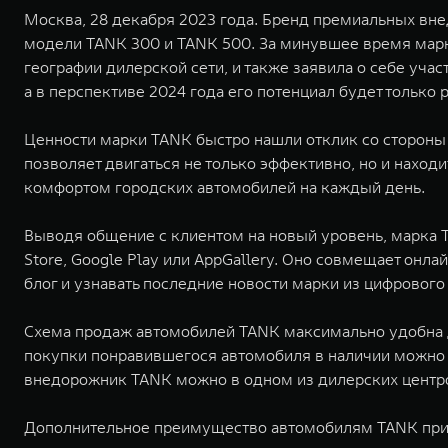
Москва, 28 декабря 2023 года. Бренд премиальных вне
модели TANK 300 и TANK 500. За минувшее время марка 
географии дилерской сети, и также заявила о себе уча
а в перспективе 2024 года его потенциал будет только р
Ценности марки TANK быстро нашли отклик со стороны
позволяет двигаться не только эффективно, но и нахо
комфортом городских автомобилей на каждый день.
Выводя общение с клиентом на новый уровень, марка T
Store, Google Play или AppGallery. Оно совмещает онл
блог и узнавать последние новости марки из цифровог
Схема продаж автомобилей TANK максимально удобна д
покупки понравившегося автомобиля в наличии можно 
внедорожник TANK можно в одном из дилерских центров,
Дополнительное преимущество автомобилям TANK прид