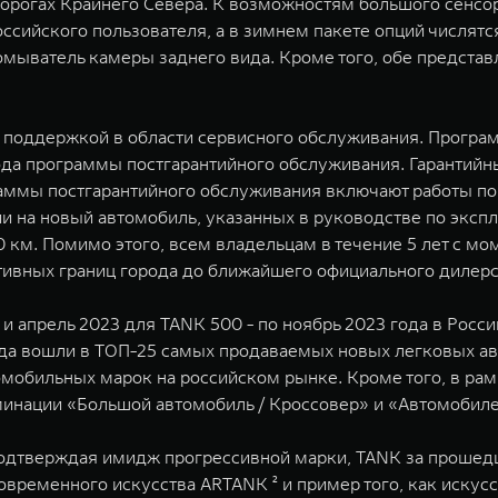
 дорогах Крайнего Севера. К возможностям большого сенс
ийского пользователя, а в зимнем пакете опций числятся
 омыватель камеры заднего вида. Кроме того, обе предст
и поддержкой в области сервисного обслуживания. Програ
года программы постгарантийного обслуживания. Гарантийны
граммы постгарантийного обслуживания включают работы по
 на новый автомобиль, указанных в руководстве по эксплу
0 км. Помимо этого, всем владельцам в течение 5 лет с м
тивных границ города до ближайшего официального дилерс
и апрель 2023 для TANK 500 - по ноябрь 2023 года в Росс
нда вошли в ТОП-25 самых продаваемых новых легковых ав
мобильных марок на российском рынке. Кроме того, в ра
нации «Большой автомобиль / Кроссовер» и «Автомобиле
подтверждая имидж прогрессивной марки, TANK за прошедш
временного искусства ARTANK ² и пример того, как искусс