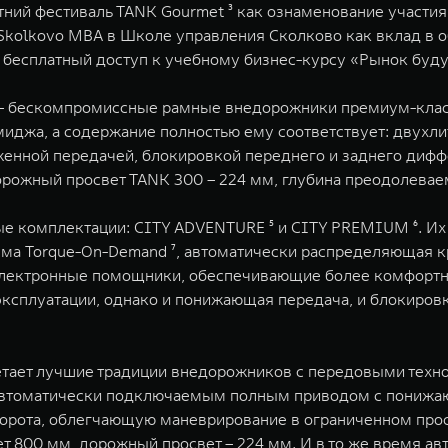
ний фестиваль TANK Gourmet ³ как ознаменование участия
Skolkovo MBA в Школе управления Сколково как вклад в о
 бесплатный доступ к учебному бизнес-курсу «Рынок буду
 – бескомпромиссные рамные внедорожники премиум-клас
иджа, а содержание полностью ему соответствует: двухли
ониженной передачей, блокировкой переднего и заднего ди
рожный просвет TANK 300 – 224 мм, глубина преодолеваем
е комплектации: CITY ADVENTURE ⁵ и CITY PREMIUM ⁶. Их 
стема Torque-On-Demand ⁷, автоматически распределяющая
лектронные помощники, обеспечивающие более комфортно
 эксплуатации, однако и понижающая передача, и блокир
четает лучшие традиции внедорожников с передовыми техн
 автоматически подключаемым полным приводом с понижа
орота, облегчающую маневрирование в ограниченном прост
ет 800 мм, дорожный просвет – 224 мм. И в то же время а