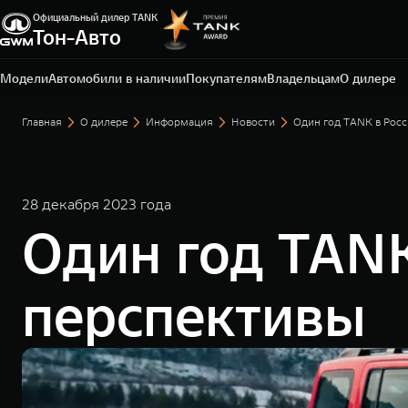
Официальный дилер TANK
Тон-Авто
Тольятти, ул. Воскресенская, д. 16, стр. 1
+7 (8482) 20-54-74
Модели
Автомобили в наличии
Покупателям
Владельцам
О дилере
Главная
О дилере
Информация
Новости
Один год TANK в Росс
28 декабря 2023 года
Один год TANK
перспективы