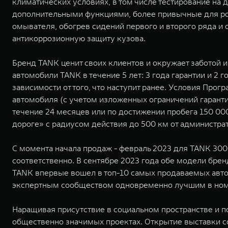
климатических условиях, в том числе тестирование на
дополнительными функциями, более привычные для росс
омывателя, обогрев сидений первого и второго ряда и
антикоррозионную защиту кузова.
Бренд TANK ценит своих клиентов и окружает заботой 
автомобили TANK в течение 5 лет: 3 года гарантии и 2 
зависимости от того, что наступит ранее. Условия Про
автомобиля (с учетом изложенных ограничений гарантии
течение 24 месяцев или по достижении пробега 150 00
дороге» с радиусом действия до 500 км от администра
С момента начала продаж - февраль 2023 для TANK 300 
соответственно. В сентябре 2023 года обе модели бре
TANK впервые вошел в топ-10 самых продаваемых авто
экспертным сообществом одновременно лучшим в номи
Наращивая присутствие в социальном пространстве и 
общественно значимых проектах. Открытие выставки со