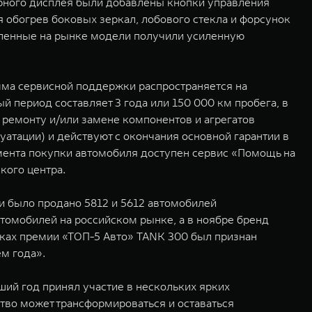
орного дисплея были добавлены кнопки управления
 обогрев боковых зеркал, лобового стекла и форсунок
авленные на рынке модели получили усиленную
мма сервисной поддержки распространяется на
й период составляет 3 года или 150 000 км пробега, в
 ремонту и/или замене компонентов и агрегатов
атации) и действуют с окончания основной гарантии в
омента покупки автомобиля доступен сервис «Помощь на
кого центра.
ии было продано 5812 и 5612 автомобилей
томобилей на российском рынке, а в ноябре бренд
мках премии «ТОП-5 Авто» TANK 300 был признан
м года».
ий год принял участие в нескольких ярких
тво может трансформироваться и оставаться