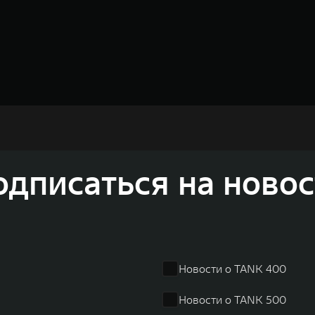
недорожников, кроссоверов и пикапов, специализирующийся на интеллектуал
и 2011 годах соответственно. Сфера деятельности концерна GWM включает пр
GWM сосредоточена на конструкторских разработках автомобилей и силовых а
 более экологичные, умные и безопасные продукты для пользователей по все
одписаться на новос
и собственных интеллектуальных платформ. Шесть автомобильных брендов G
лектромобилей ORA, премиальных кроссоверов WEY, а также новый технолог
динга GWM входят 80 дочерних компаний, а штат включает более 60 000 чело
личилась больше чем на 30% и составила 136,3 млрд юаней (1,6 трлн рублей).
ему исследований и разработок, включая центры в России, Китае, Японии, 
венных комплексов и 4 зарубежных – в России, Таиланде, Бразилии и Индии, 
Новости о TANK 400
Новости о TANK 500