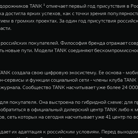
дорожников TANK ¹ отмечает первый год присутствия в Ро
достигла ярких успехов, как с точки зрения популярности
стием в громких проектах. За один год присутствия россий
асти.
 российских покупателей. Философия бренда отражает сов
дить новые пути. Модели TANK соединяют бескомпромиссно
ANK создала свою цифровую экосистему. Ее основа - моби
айн-сервисы и функции социальной сети - члены клуба TAN
о журнала. Cообщество TANK насчитывает уже более 24 000
ля покупателя. Она выстроена по гибридной схеме: для 
обратиться в официальный дилерский центр TANK либо к
 сеть которых на сегодня насчитывает уже 41 центр по вс
ает их адаптация к российским условиям. Перед выходом