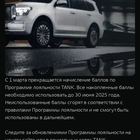
TANK Финансы
Сервис
Корпоративным клиентам
Специальные предложения
Моторные масла
TANK ФИНАНСЫ
TANK Кредит
ЦИФРОВЫЕ СЕРВИСЫ TANK
TANK Лизинг
Цифровые сервисы TANK
TANK 500
TANK 700
TANK Страхование
Подписки
Веди за собой
Сила признан
от 6 499 000 ₽
от 10 199 
С 1 марта прекращается начисление баллов по
Программе лояльности TANK. Все накопленные баллы
необходимо использовать до 30 июня 2025 года.
Неиспользованные баллы сгорят в соответствии с
правилами Программы лояльности и не смогут быть
использованы в дальнейшем.
Следите за обновлениями Программы лояльности на
нашем сайте или в социальных сетях TANK.