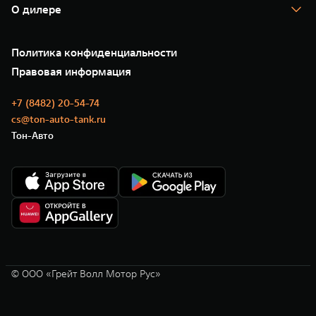
Помощь на дороге
Корпоративным клиентам
О дилере
Новые цифровые сервисы TANK
Зарядные станции
Подписки
О нас
Специальные предложения
35 лет GWM
Сервис
Политика конфиденциальности
GWM ТЕХ ДЕНЬ
Нулевое ТО
Новости
Правовая информация
Моторные масла
+7 (8482) 20-54-74
cs@ton-auto-tank.ru
Тон-Авто
© ООО «Грейт Волл Мотор Рус»