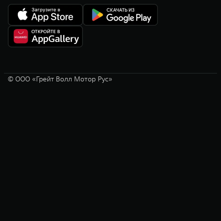
© ООО «Грейт Волл Мотор Рус»