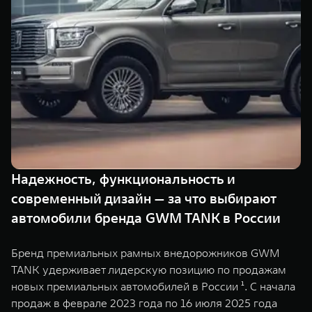
TANK Финансы
Сервис
Корпоративным клиентам
Специальные предложения
Моторные масла
TANK ФИНАНСЫ
TANK Кредит
ЦИФРОВЫЕ СЕРВИСЫ TANK
TANK Лизинг
Цифровые сервисы TANK
TANK 500
TANK 700
TANK Страхование
Подписки
Веди за собой
Сила признан
от 6 499 000 ₽
от 10 199 
Надежность, функциональность и
современный дизайн — за что выбирают
автомобили бренда GWM TANK в России
Бренд премиальных рамных внедорожников GWM
TANK удерживает лидерскую позицию по продажам
новых премиальных автомобилей в России ¹. С начала
продаж в феврале 2023 года по 16 июля 2025 года