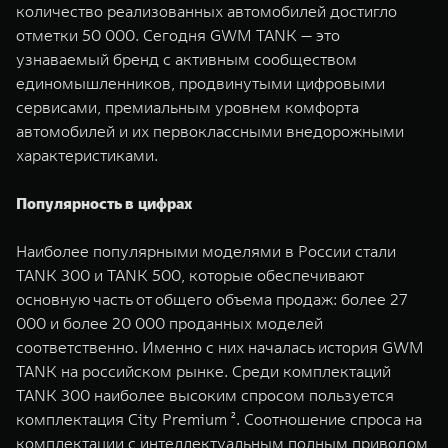
количество реализованных автомобилей достигло
WEY 07
WEY 05
отметки 50 000. Сегодня GWM TANK — это
Расширяя границы комфорта
Эстетика нов
узнаваемый бренд с активным сообществом
от 6 149 000 ₽
от 5 699 0
единомышленников, продвинутыми цифровыми
сервисами, премиальным уровнем комфорта
автомобилей и их первоклассными внедорожными
характеристиками.
Популярность в цифрах
Наиболее популярными моделями в России стали
TANK 300 и TANK 500, которые обеспечивают
WEY 80
WEY 80 
основную часть от общего объема продаж: более 27
Масштаб возможностей
Масштаб воз
000 и более 20 000 проданных моделей
от 6 449 000 ₽
от 8 099 
соответственно. Именно с них началась история GWM
TANK на российском рынке. Среди комплектаций
TANK 300 наиболее высоким спросом пользуется
комплектация City Premium ². Соотношение спроса на
комплектации с интеллектуальным полным приводом