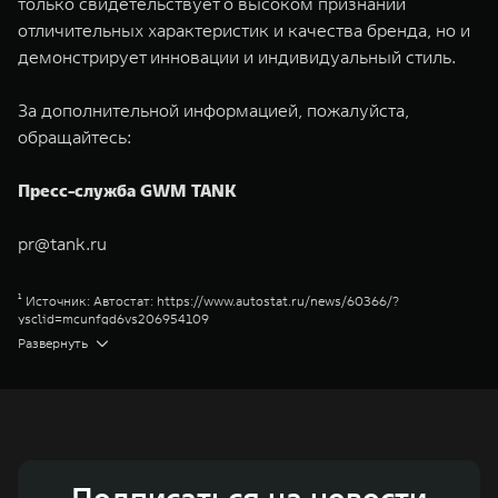
только свидетельствует о высоком признании
отличительных характеристик и качества бренда, но и
демонстрирует инновации и индивидуальный стиль.
За дополнительной информацией, пожалуйста,
обращайтесь:
Пресс-служба GWM TANK
pr@tank.ru
¹ Источник: Автостат:
https://www.autostat.ru/news/60366/?
ysclid=mcunfgd6vs206954109
² Сити Премиум
Развернуть
³ Торк-он-Диманд
⁴ Сити
⁵ Парт-Тайм
⁶ Хай-Перформанс
Great Wall Motor Company Limited (GWM) — глобальный производитель
внедорожников, кроссоверов и пикапов, специализирующийся на
интеллектуальных технологиях и экологичном производстве. Компания
была зарегистрирована на Гонконгской и Шанхайской фондовых биржах
в 2003 и 2011 годах соответственно. Сфера деятельности концерна