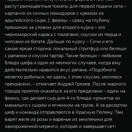
растут разноцветные томаты для первой подачи сета –
карпаччо из сочных помидоров с кремом из
адыгейского сыра. С фермы – сразу на глубину,
прямиком за уловом для второго курса – это
черноморский карась с томатами, соусом из перца и
чипсами из батата. Дальше по курсу – Сочи и его
самая яркая сторона: локальный стритфуд или беляши
с рапаном и соусом тартар. Такие беляши – любимое
блюдо шефа и один из немногих случаев, когда ему
действительно нравится вкус рапана. «Подобного
нелегко добиться, но здесь, с этим соусом, моллюск
прекрасен», - отмечает Андрей Грязев. После жаркого
города приятно оказаться за его пределами – едем на
ферму, где делают сыр для 4-го блюда: крокетов из
мамалыги с сыром и ягненком на гриле. А за десертом
шеф и команда отправляются в Красную Поляну. Там
варят желе из розы и варенье из земляники для
замороженной меренги, которая и завершает сет-