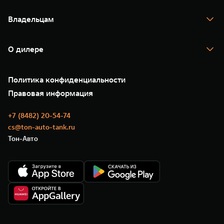
TANK 700
Спецпредложения
Тест-драйв
Владельцам
TANK Финансы
TANK Кредит
Гарантия
TANK Лизинг
Помощь на дороге
Корпоративным клиентам
О дилере
Новые цифровые сервисы TANK
Зарядные станции
Подписки
О нас
Специальные предложения
35 лет GWM
Сервис
Политика конфиденциальности
GWM ТЕХ ДЕНЬ
Нулевое ТО
Новости
Правовая информация
Моторные масла
+7 (8482) 20-54-74
cs@ton-auto-tank.ru
Тон-Авто