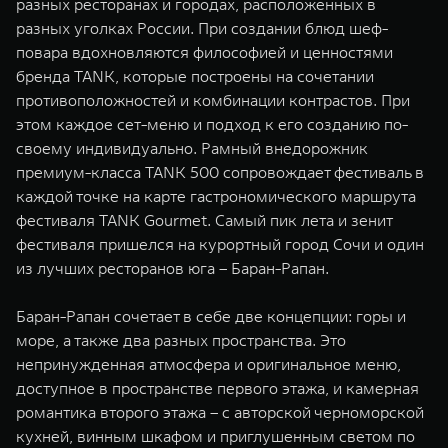
разных ресторанах и городах, расположенных в
WEY 07
WEY 05
разных уголках России. При создании блюд шеф-
Расширяя границы комфорта
Эстетика нов
повара вдохновляются философией и ценностями
от 6 149 000 ₽
от 5 699 0
бренда TANK, которые построены на сочетании
противоположностей и комбинации контрастов. При
этом каждое сет-меню и подход к его созданию по-
своему индивидуально. Рамный внедорожник
премиум-класса TANK 500 сопровождает фестиваль в
каждой точке на карте гастрономического маршрута
фестиваля TANK Gourmet. Самый пик лета и зенит
фестиваля пришелся на курортный город Сочи и один
из лучших ресторанов юга – Баран-Рапан.
WEY 80
WEY 80 
Масштаб возможностей
Масштаб воз
Баран-Рапан сочетает в себе две концепции: горы и
от 6 449 000 ₽
от 8 099 
море, а также два разных пространства. Это
непринужденная атмосфера и оригинальное меню,
доступное в пространстве первого этажа, и камерная
романтика второго этажа – с авторской черноморской
кухней, винным шкафом и приглушенным светом по