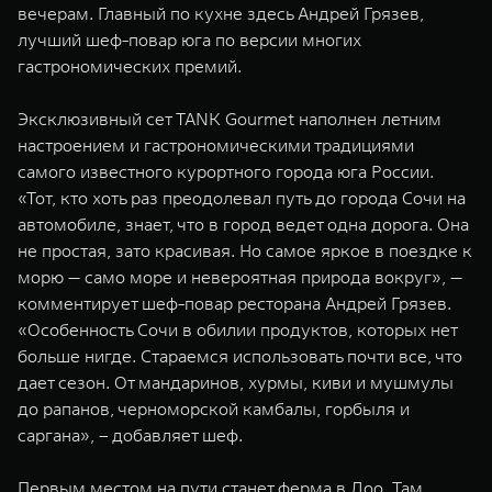
вечерам. Главный по кухне здесь Андрей Грязев,
лучший шеф-повар юга по версии многих
гастрономических премий.
Эксклюзивный сет TANK Gourmet наполнен летним
настроением и гастрономическими традициями
самого известного курортного города юга России.
«Тот, кто хоть раз преодолевал путь до города Сочи на
автомобиле, знает, что в город ведет одна дорога. Она
не простая, зато красивая. Но самое яркое в поездке к
морю — само море и невероятная природа вокруг», —
комментирует шеф-повар ресторана Андрей Грязев.
«Особенность Сочи в обилии продуктов, которых нет
больше нигде. Стараемся использовать почти все, что
дает сезон. От мандаринов, хурмы, киви и мушмулы
до рапанов, черноморской камбалы, горбыля и
саргана», – добавляет шеф.
Первым местом на пути станет ферма в Лоо. Там