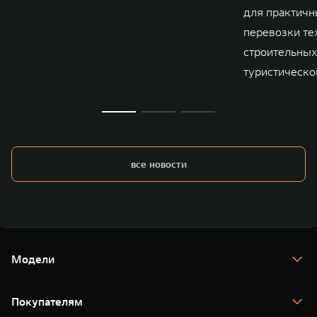
для практичны
перевозки те
строительных
туристическо
все новости
Модели
TANK 300
TANK 400
Покупателям
TANK 500