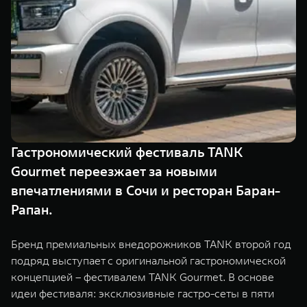
TANK Финансы
Сервис
Корпоративным клиентам
Специальные предложения
Моторные масла
TANK ФИНАНСЫ
TANK Кредит
ЦИФРОВЫЕ СЕРВИСЫ TANK
TANK Лизинг
Цифровые сервисы TANK
TANK 500
TANK 700
Гастрономический фестиваль TANK
TANK Страхование
Подписки
Веди за собой
Сила признан
Gourmet переезжает за новыми
от 6 499 000 ₽
от 10 199 
впечатлениями в Сочи и ресторан Баран-
Рапан.
Бренд премиальных внедорожников TANK второй год
подряд выступает с оригинальной гастрономической
концепцией – фестивалем TANK Gourmet. В основе
идеи фестиваля: эксклюзивные гастро-сеты в пяти