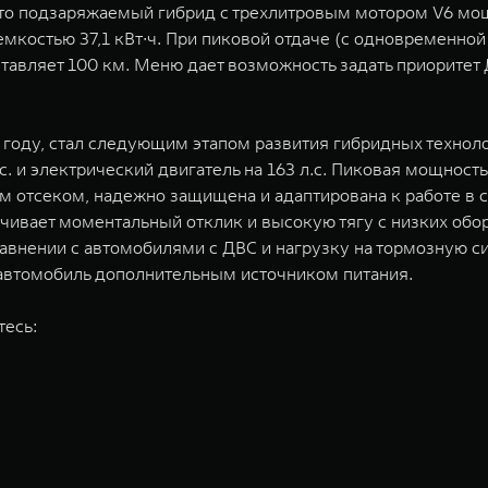
о подзаряжаемый гибрид с трехлитровым мотором V6 мощн
емкостью 37,1 кВт∙ч. При пиковой отдаче (с одновременной
оставляет 100 км. Меню дает возможность задать приорите
25 году, стал следующим этапом развития гибридных техно
 и электрический двигатель на 163 л.с. Пиковая мощность 
 отсеком, надежно защищена и адаптирована к работе в с
ечивает моментальный отклик и высокую тягу с низких обо
сравнении с автомобилями с ДВС и нагрузку на тормозную 
т автомобиль дополнительным источником питания.
тесь: