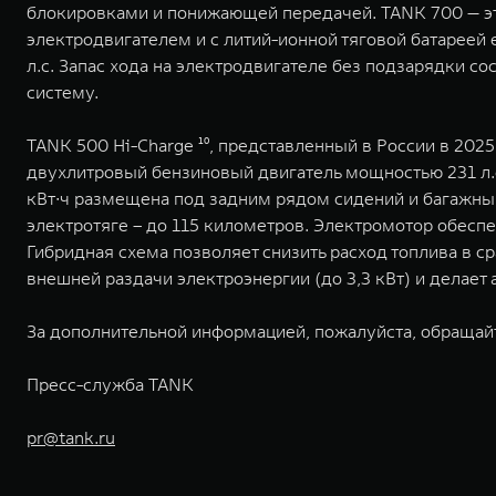
блокировками и понижающей передачей. TANK 700 — эт
электродвигателем и с литий-ионной тяговой батареей 
л.с. Запас хода на электродвигателе без подзарядки с
систему.
TANK 500 Hi-Charge ¹⁰, представленный в России в 20
двухлитровый бензиновый двигатель мощностью 231 л.с.
кВт∙ч размещена под задним рядом сидений и багажным
электротяге – до 115 километров. Электромотор обесп
Гибридная схема позволяет снизить расход топлива в 
внешней раздачи электроэнергии (до 3,3 кВт) и делае
За дополнительной информацией, пожалуйста, обращай
Пресс-служба TANK
pr@tank.ru