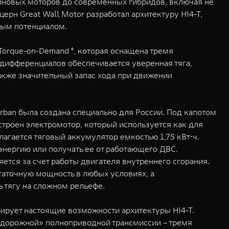
иновых моторов до современных гибридов, включая не
рн Great Wall Motor разработал архитектуру Hi4-T,
ным потенциалом.
orque-on-Demand ⁶, которая оснащена тремя
дифференциалов обеспечивается уверенная тяга,
акже значительный запас хода при движении
ban была создана специально для России. Под капотом
строен электромотор, который используется как для
лагается тяговый аккумулятор емкостью 1,75 кВт⋅ч.
нергию или получать ее от работающего ДВС.
ется за счет работы двигателя внутреннего сгорания.
таточную мощность в любых условиях, а
 тягу на сложном рельефе.
рирует настоящие возможности архитектуры Hi4-T.
едорожной» полноприводной трансмиссии – тремя