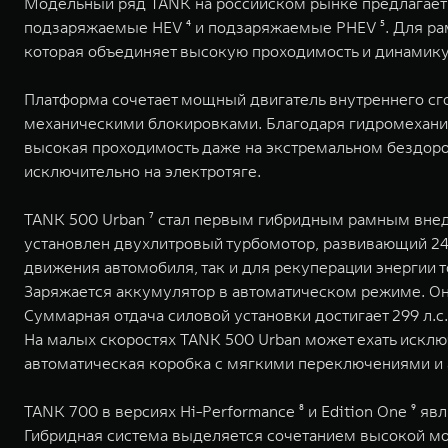
Модельный ряд TANK на российском рынке предлагает 
подзаряжаемые HEV ⁴ и подзаряжаемые PHEV ⁵. Для рам
которая объединяет высокую проходимость и динамик
Платформа сочетает мощный двигатель внутреннего сго
механическими блокировками. Благодаря гидромехани
высокая проходимость даже на экстремальном бездорож
исключительно на электротяге.
TANK 500 Urban ⁷ стал первым гибридным рамным внед
установлен двухлитровый турбомотор, развивающий 245
движения автомобиля, так и для рекуперации энергии т
Заряжается аккумулятор в автоматическом режиме. Он
Суммарная отдача силовой установки достигает 299 л.
На малых скоростях TANK 500 Urban может ехать исклю
автоматическая коробка с мягкими переключениями и 
TANK 700 в версиях Hi-Performance ⁸ и Edition One ⁹ 
Гибридная система выделяется сочетанием высокой м