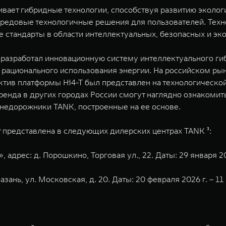
ивает гибридные технологии, способствуя развитию эколо
ередовые технологичные решения для пользователей. Тех
е стандарты в области интеллектуальных, безопасных и э
разработал инновационную систему интеллектуального гибр
 рационального использования энергии. На российском ры
уктив платформы Hi4-T был представлен на технологическо
енда в других городах России смогут наглядно ознакомит
внедорожники TANK, построенные на ее основе.
 представлена в следующих дилерских центрах TANK ³:
адрес: д. Порошкино, Торговая ул., 22. Даты: 29 января 202
азань, ул. Московская, д. 20. Даты: 20 февраля 2026 г. – 11 