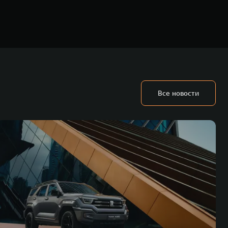
ьных технологиях и экологичном производстве. Компания была
Все новости
оектирование, исследования и разработки, производство, продажу и
грегатов, использующих альтернативные источники энергии. Это
му миру. Компания вносит активный вклад в создание технологического
WM – интеллектуальных кроссоверов и внедорожников HAVAL,
ичный бренд SALOON – в совокупности образуют сегмент прогрессивных
век. В течение шести лет подряд продажи GWM превышают отметку в 1
 С 1998 года Great Wall Motor занимает первое место по объёмам продаж
США, Германии, Индии, Австрии и Южной Корее. Компания построила
а также 5 предприятий по сборке автомобилей.