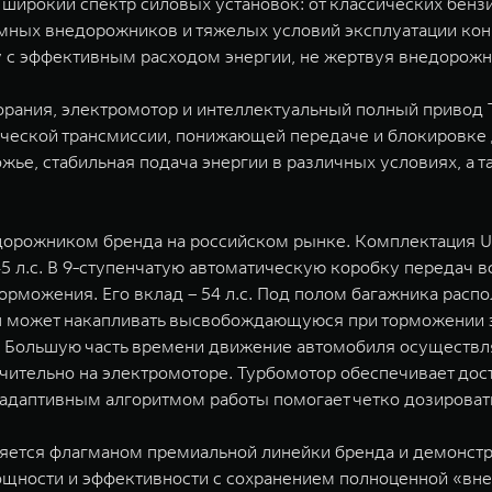
широкий спектр силовых установок: от классических бенз
ных внедорожников и тяжелых условий эксплуатации конце
у с эффективным расходом энергии, не жертвуя внедорож
рания, электромотор и интеллектуальный полный привод T
ческой трансмиссии, понижающей передаче и блокировке 
ье, стабильная подача энергии в различных условиях, а т
орожником бренда на российском рынке. Комплектация Ur
 л.с. В 9-ступенчатую автоматическую коробку передач в
орможения. Его вклад – 54 л.с. Под полом багажника распо
 может накапливать высвобождающуюся при торможении э
с. Большую часть времени движение автомобиля осуществля
чительно на электромоторе. Турбомотор обеспечивает дос
адаптивным алгоритмом работы помогает четко дозировать
является флагманом премиальной линейки бренда и демонст
ощности и эффективности с сохранением полноценной «вн