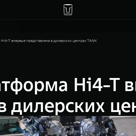
Hi4-T впервые представлена в дилерских центрах TANK
атформа Hi4-T 
в дилерских ц