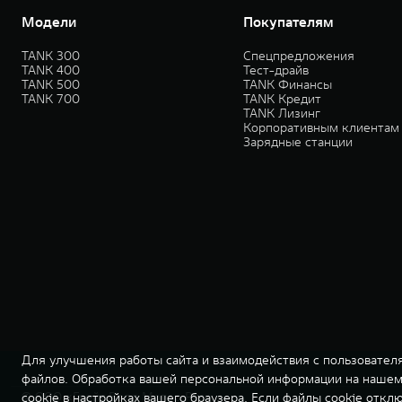
Модели
Покупателям
TANK 300
Спецпредложения
TANK 400
Тест-драйв
TANK 500
TANK Финансы
TANK 700
TANK Кредит
TANK Лизинг
Корпоративным клиентам
Зарядные станции
Для улучшения работы сайта и взаимодействия с пользователя
файлов. Обработка вашей персональной информации на нашем 
© ООО «Грейт Волл Мотор Рус»
cookie в настройках вашего браузера. Если файлы cookie откл