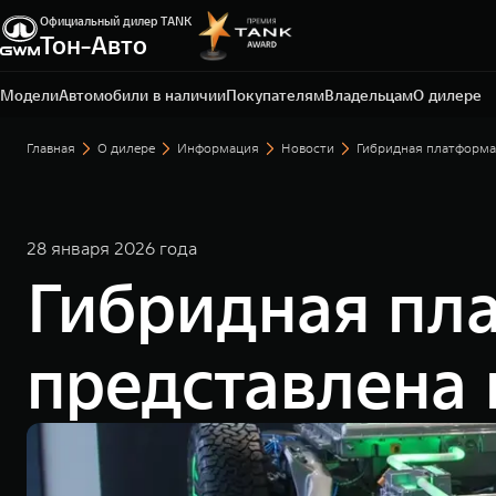
Официальный дилер TANK
Тон-Авто
Тольятти, ул. Воскресенская, д. 16, стр. 1
+7 (8482) 20-54-74
Модели
Автомобили в наличии
Покупателям
Владельцам
О дилере
Главная
О дилере
Информация
Новости
Гибридная платформа 
28 января 2026 года
Гибридная пл
представлена 