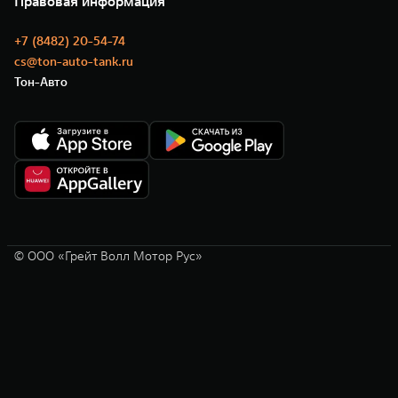
Правовая информация
Моторные масла
+7 (8482) 20-54-74
cs@ton-auto-tank.ru
Тон-Авто
© ООО «Грейт Волл Мотор Рус»