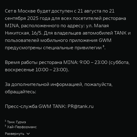
Сет в Москве будет доступен с 21 августа по 21
сентября 2025 года для всех посетителей ресторана
MINA, расположенного по адресу: ул. Малая
Никитская, 16/5. Для владельцев автомобилей TANK и
пользователей мобильного приложения GWM
предусмотрены специальные привилегии ⁵.
Время работы ресторана MINA: 9:00 – 23:00 (суббота,
воскресенье 10:00 – 23:00).
За дополнительной информацией, пожалуйста,
обращайтесь:
Пресс-служба GWM TANK:
PR@tank.ru
¹ Тэнк Гурмэ
² Хай-Перформанс
³ Хай-Чардж
Развернуть
⁴ Hybrid Intelligent 4WD TANK (Гибридный интеллектуальный