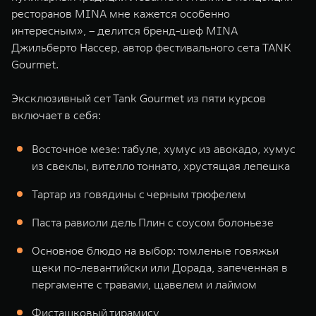
ресторанов MINA мне кажется особенно
интересным», – делится бренд-шеф MINA
Джильберто Нассер, автор фестивального сета TANK
Gourmet.
Эксклюзивный сет Tank Gourmet из пяти курсов
включает в себя:
Восточное мезе: табуле, хумус из авокадо, хумус
из свеклы, вителло тоннато, хрустящая лепешка
Тартар из говядины с черным трюфелем
Паста равиоли дель Плин с соусом болоньезе
Основное блюдо на выбор: томленые говяжьи
щеки по-левантийски или Дорада, запеченная в
пергаменте с травами, щавелем и лаймом
Фисташковый тирамису