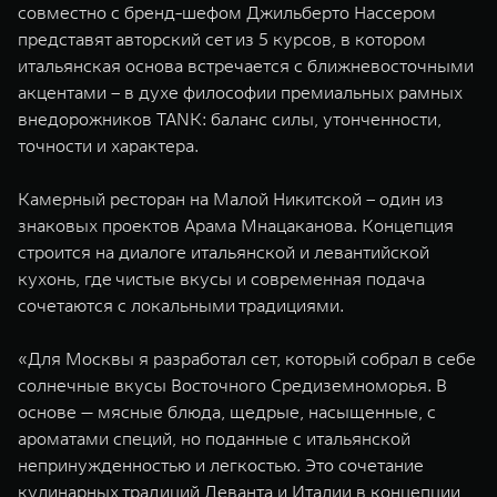
совместно с бренд-шефом Джильберто Нассером
WEY 07
WEY 05
представят авторский сет из 5 курсов, в котором
Расширяя границы комфорта
Эстетика нов
итальянская основа встречается с ближневосточными
от 6 149 000 ₽
от 5 699 0
акцентами – в духе философии премиальных рамных
внедорожников TANK: баланс силы, утонченности,
точности и характера.
Камерный ресторан на Малой Никитской – один из
знаковых проектов Арама Мнацаканова. Концепция
строится на диалоге итальянской и левантийской
кухонь, где чистые вкусы и современная подача
сочетаются с локальными традициями.
WEY 80
WEY 80 
Масштаб возможностей
Масштаб воз
«Для Москвы я разработал сет, который собрал в себе
от 6 449 000 ₽
от 8 099 
солнечные вкусы Восточного Средиземноморья. В
основе — мясные блюда, щедрые, насыщенные, с
ароматами специй, но поданные с итальянской
непринужденностью и легкостью. Это сочетание
кулинарных традиций Леванта и Италии в концепции