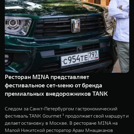
TANK Финансы
Сервис
Корпоративным клиентам
Специальные предложения
Моторные масла
TANK ФИНАНСЫ
TANK Кредит
ЦИФРОВЫЕ СЕРВИСЫ TANK
TANK Лизинг
Цифровые сервисы TANK
TANK 500
TANK 700
TANK Страхование
Подписки
Веди за собой
Сила признан
от 6 499 000 ₽
от 10 199 
Ресторан MINA представляет
фестивальное сет-меню от бренда
премиальных внедорожников TANK
Следом за Санкт-Петербургом гастрономический
фестиваль TANK Gourmet ¹ продолжает свой маршрут и
делает остановку в Москве. В ресторане MINA на
Малой Никитской ресторатор Арам Мнацаканов