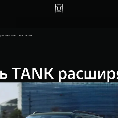
 расширяет географию
ть TANK расшир