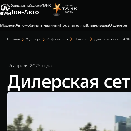
Официальный дилер TANK
Тон-Авто
Тольятти, ул. Воскресенская, д. 16, стр. 1
+7 (8482) 20-54-74
Модели
Автомобили в наличии
Покупателям
Владельцам
О дилере
Главная
О дилере
Информация
Новости
Дилерская сеть TANK
16 апреля 2025 года
Дилерская се