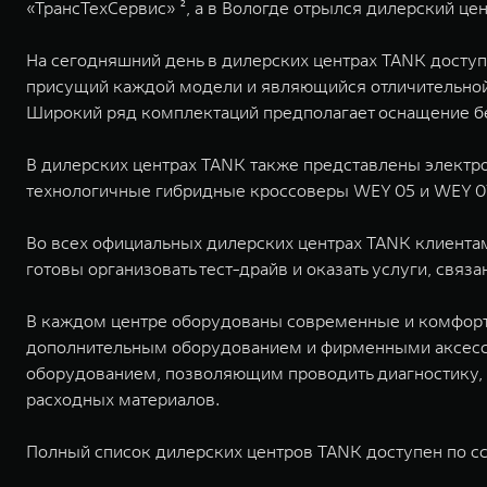
«ТрансТехСервис» ², а в Вологде отрылся дилерский цен
На сегодняшний день в дилерских центрах TANK досту
присущий каждой модели и являющийся отличительной
Широкий ряд комплектаций предполагает оснащение 
В дилерских центрах TANK также представлены электр
технологичные гибридные кроссоверы WEY 05 и WEY 0
Во всех официальных дилерских центрах TANK клиента
готовы организовать тест-драйв и оказать услуги, свя
В каждом центре оборудованы современные и комфорт
дополнительным оборудованием и фирменными аксессу
оборудованием, позволяющим проводить диагностику, 
расходных материалов.
Полный список дилерских центров TANK доступен по с