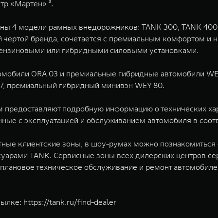
тр «Мартен» ³.
пны 4 модели рамных внедорожников: TANK 300, TANK 400
 чертой бренда, сочетается с премиальным комфортом и 
бензиновыми или гибридными силовыми установками.
омобили ORA 03 и премиальные гибридные автомобили WE
7, премиальный гибридный минивэн WEY 80.
м предоставляют подробную информацию о технических ха
занные с эксплуатацией и обслуживанием автомобиля в соо
ные клиентские зоны, в шоу-румах можно познакомиться
арами TANK. ​Сервисные зоны всех дилерских центров 
плановое техническое обслуживание и ремонт автомобилей
сылке:
https://tank.ru/find-dealer