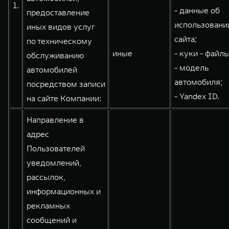
1.
- данные об
предоставление
WEY 80
WEY 80 Лаундж
использовани
иных видов услуг
Масштаб возможностей
Масштаб возможностей
от 6 449 000 ₽
от 8 099 000 ₽
сайта;
по техническому
иные
- куки - файлы
обслуживанию
- модель
автомобилей
автомобиля;
посредством записи
- Yandex ID.
на сайте Компании:
Направление в
адрес
Пользователей
уведомлений,
рассылок,
информационных и
рекламных
сообщений и