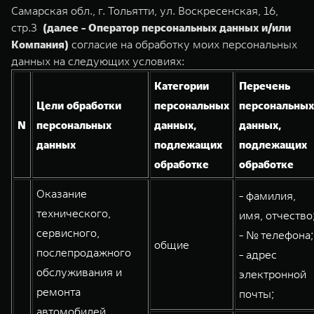
TANK Финансы
Сервис
Самарская обл., г. Тольятти, ул. Воскресенская, 16,
стр.3
(далее - Оператор персональных данных и/или
Корпоративным клиентам
Специальные предложения
Компания)
согласие на обработку моих персональных
TANK 500
TANK 700
Моторные масла
данных на следующих условиях:
Веди за собой
Сила признания
TANK ФИНАНСЫ
от 6 499 000 ₽
от 10 199 000 ₽
Категории
Перечень
TANK Кредит
ЦИФРОВЫЕ СЕРВИСЫ TANK
Цели обработки
персональных
персональных
N
персональных
данных,
данных,
TANK Лизинг
Цифровые сервисы TANK
данных
подлежащих
подлежащих
TANK Страхование
Подписки
обработке
обработке
WEY 07
WEY 05
Оказание
- фамилия,
Расширяя границы комфорта
Эстетика нового времени
технического,
имя, отчество
от 6 149 000 ₽
от 5 699 000 ₽
сервисного,
- № телефона;
общие
послепродажного
- адрес
обслуживания и
электронной
ремонта
почты;
автомобилей,