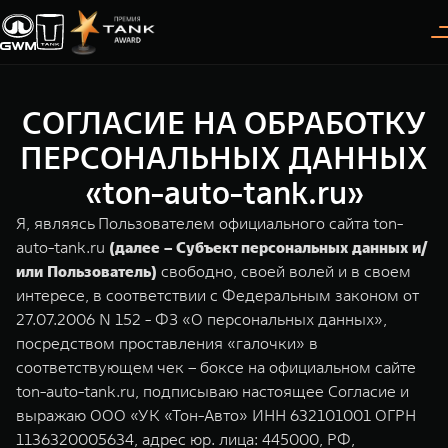
СОГЛАСИЕ НА ОБРАБОТКУ
Покупателям
Владельцам
О дилере
Модели
ПЕРСОНАЛЬНЫХ ДАННЫХ
«ton-auto-tank.ru»
ВЫБОР АВТОМОБИЛЯ
ГАРАНТИЯ И ПОДДЕРЖКА
ИНФОРМАЦИЯ
Я, являясь Пользователем официального сайта ton-
Спецпредложения
Гарантия
О нас
auto-tank.ru
(далее – Субъект персональных данных и/
или Пользователь)
свободно, своей волей и в своем
Конфигуратор
Помощь на дороге
35 лет GWM
интересе, в соответствии с Федеральным законом от
27.07.2006 N 152 - ФЗ «О персональных данных»,
Тест-драйв
GWM ТЕХ ДЕНЬ
TANK 300
TANK 400
СЕРВИС
посредством проставления «галочки» в
Следуй за открытиями
За пределы возможного
Зарядные станции
Новости
соответствующем чек – боксе на официальном сайте
от 3 999 000 ₽
от 5 599 000 ₽
Калькулятор ТО
ton-auto-tank.ru, подписываю настоящее Согласие и
Нулевое ТО
выражаю ООО «УК «Тон-Авто» ИНН 632101001 ОГРН
ПОКУПКА АВТОМОБИЛЯ
1136320005634, адрес юр. лица: 445000, РФ,