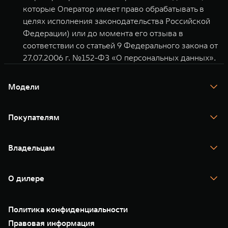
которые Оператор имеет право обрабатывать в
целях исполнения законодательства Российской
Федерации) или до момента его отзыва в
соответствии со статьей 9 Федерального закона от
27.07.2006 г. №152-ФЗ «О персональных данных».
Модели
TANK 300
TANK 400
Покупателям
TANK 500
TANK 700
Спецпредложения
Тест-драйв
Владельцам
TANK Финансы
TANK Кредит
Гарантия
TANK Лизинг
Помощь на дороге
Корпоративным клиентам
О дилере
Новые цифровые сервисы TANK
Зарядные станции
Подписки
О нас
Специальные предложения
35 лет GWM
Сервис
Политика конфиденциальности
GWM ТЕХ ДЕНЬ
Нулевое ТО
Новости
Правовая информация
Моторные масла