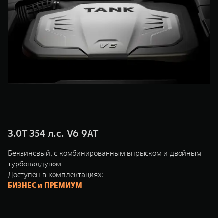
TANK Финансы
Сервис
Корпоративным клиентам
Специальные предложения
Моторные масла
TANK ФИНАНСЫ
TANK Кредит
ЦИФРОВЫЕ СЕРВИСЫ TANK
TANK Лизинг
Цифровые сервисы TANK
TANK 500
TANK 700
TANK Страхование
Подписки
Веди за собой
Сила признан
от 6 499 000 ₽
от 10 199 
3.0T 354 л.с. V6 9AT
Бензиновый, с комбинированным впрыском и двойным
турбонаддувом
Доступен в комплектациях:
БИЗНЕС и ПРЕМИУМ