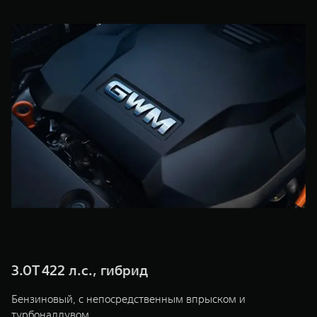
WEY 07
WEY 05
Расширяя границы комфорта
Эстетика ново
от 6 149 000 ₽
от 5 699 0
WEY 80
WEY 80 Л
Масштаб возможностей
Масштаб возм
от 6 449 000 ₽
от 8 099 0
3.0T 422 л.с., гибрид
Бензиновый, с непосредственным впрыском и
турбонаддувом