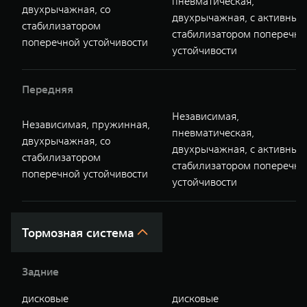
пневматическая,
двухрычажная, со
двухрычажная, с активным
стабилизатором
стабилизатором поперечно
поперечной устойчивости
устойчивости
Передняя
Независимая,
Независимая, пружинная,
пневматическая,
двухрычажная, со
двухрычажная, с активным
стабилизатором
стабилизатором поперечно
поперечной устойчивости
устойчивости
Тормозная система
Задние
дисковые
дисковые