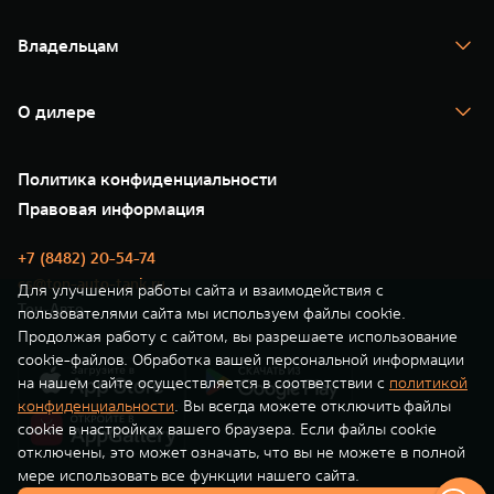
TANK 700
WEY 80
WEY 80 Лаундж
Спецпредложения
Тест-драйв
Масштаб возможностей
Масштаб возможностей
Владельцам
TANK Финансы
от 6 449 000 ₽
от 8 099 000 ₽
TANK Кредит
Гарантия
TANK Лизинг
Помощь на дороге
Корпоративным клиентам
О дилере
Новые цифровые сервисы TANK
Зарядные станции
Подписки
О нас
Специальные предложения
35 лет GWM
Сервис
Политика конфиденциальности
GWM ТЕХ ДЕНЬ
Нулевое ТО
Новости
Правовая информация
Моторные масла
+7 (8482) 20-54-74
cs@ton-auto-tank.ru
Для улучшения работы сайта и взаимодействия с
Тон-Авто
пользователями сайта мы используем файлы cookie.
Продолжая работу с сайтом, вы разрешаете использование
cookie-файлов. Обработка вашей персональной информации
на нашем сайте осуществляется в соответствии с
политикой
конфиденциальности
. Вы всегда можете отключить файлы
cookie в настройках вашего браузера. Если файлы cookie
отключены, это может означать, что вы не можете в полной
мере использовать все функции нашего сайта.