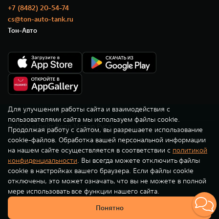
TANK Финансы
Сервис
+7 (8482) 20-54-74
cs@ton-auto-tank.ru
Корпоративным клиентам
Специальные предложения
Тон-Авто
TANK 500
TANK 700
Моторные масла
Веди за собой
Сила признания
TANK ФИНАНСЫ
от 6 499 000 ₽
от 10 199 000 ₽
TANK Кредит
ЦИФРОВЫЕ СЕРВИСЫ TANK
TANK Лизинг
Цифровые сервисы TANK
TANK Страхование
Подписки
Для улучшения работы сайта и взаимодействия с
пользователями сайта мы используем файлы cookie.
© ООО «Грейт Волл Мотор Рус»
WEY 07
WEY 05
Продолжая работу с сайтом, вы разрешаете использование
cookie-файлов. Обработка вашей персональной информации
Расширяя границы комфорта
Эстетика нового времени
на нашем сайте осуществляется в соответствии с
политикой
от 6 149 000 ₽
от 5 699 000 ₽
конфиденциальности
. Вы всегда можете отключить файлы
cookie в настройках вашего браузера. Если файлы cookie
отключены, это может означать, что вы не можете в полной
мере использовать все функции нашего сайта.
Понятно