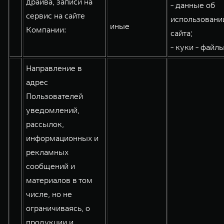
драйва, записи на
- данные об
WEY 80
WEY 80 Лаундж
сервис на сайте
использовани
иные
Масштаб возможностей
Масштаб возможностей
Компании:
сайта;
от 6 449 000 ₽
от 8 099 000 ₽
- куки - файлы
Направление в
адрес
Пользователей
уведомлений,
рассылок,
информационных и
рекламных
сообщений и
материалов в том
числе, но не
ограничиваясь, о
продукции и