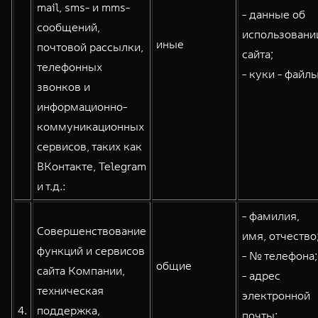
mail, sms- и mms-
- данные об
сообщений,
использовани
иные
почтовой рассылки,
сайта;
телефонных
- куки - файлы
звонков и
информационно-
коммуникационных
сервисов, таких как
ВКонтакте, Telegram
и т.д.:
- фамилия,
Совершенствование
имя, отчество
функций и сервисов
- № телефона;
общие
сайта Компании,
- адрес
техническая
электронной
4.
поддержка,
почты;