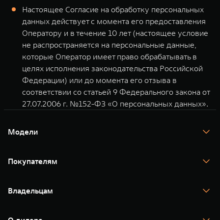
Настоящее Согласие на обработку персональных
данных действует с момента его предоставления
Оператору и в течение 10 лет (настоящее условие
не распространяется на персональные данные,
которые Оператор имеет право обрабатывать в
целях исполнения законодательства Российской
Федерации) или до момента его отзыва в
соответствии со статьей 9 Федерального закона от
27.07.2006 г. №152-ФЗ «О персональных данных».
Модели
TANK 300
TANK 400
Покупателям
TANK 500
TANK 700
Спецпредложения
Тест-драйв
Владельцам
TANK Финансы
TANK Кредит
Гарантия
TANK Лизинг
Помощь на дороге
Корпоративным клиентам