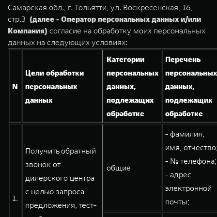
TANK Финансы
Сервис
Самарская обл., г. Тольятти, ул. Воскресенская, 16,
стр.3
(далее - Оператор персональных данных и/или
Корпоративным клиентам
Специальные предложения
Компания)
согласие на обработку моих персональных
TANK 500
TANK 700
Моторные масла
данных на следующих условиях:
Веди за собой
Сила признания
TANK ФИНАНСЫ
от 6 499 000 ₽
от 10 199 000 ₽
Категории
Перечень
TANK Кредит
ЦИФРОВЫЕ СЕРВИСЫ TANK
Цели обработки
персональных
персональных
N
персональных
данных,
данных,
TANK Лизинг
Цифровые сервисы TANK
данных
подлежащих
подлежащих
TANK Страхование
Подписки
обработке
обработке
WEY 07
WEY 05
- фамилия,
Расширяя границы комфорта
Эстетика нового времени
имя, отчество
Получить обратный
от 6 149 000 ₽
от 5 699 000 ₽
- № телефона;
звонок от
общие
- адрес
дилерского центра
электронной
с целью запроса
1.
почты;
предложения, тест-