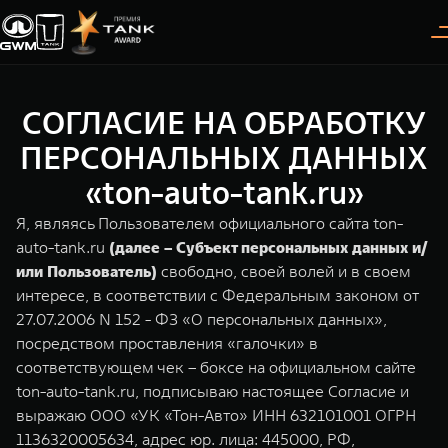
СОГЛАСИЕ НА ОБРАБОТКУ
Покупателям
Владельцам
О дилере
Модели
ПЕРСОНАЛЬНЫХ ДАННЫХ
«ton-auto-tank.ru»
ВЫБОР АВТОМОБИЛЯ
ГАРАНТИЯ И ПОДДЕРЖКА
ИНФОРМАЦИЯ
Я, являясь Пользователем официального сайта ton-
Спецпредложения
Гарантия
О нас
auto-tank.ru
(далее – Субъект персональных данных и/
или Пользователь)
свободно, своей волей и в своем
Конфигуратор
Помощь на дороге
35 лет GWM
интересе, в соответствии с Федеральным законом от
27.07.2006 N 152 - ФЗ «О персональных данных»,
Тест-драйв
GWM ТЕХ ДЕНЬ
TANK 300
TANK 400
СЕРВИС
посредством проставления «галочки» в
Следуй за открытиями
За пределы возможного
Зарядные станции
Новости
соответствующем чек – боксе на официальном сайте
от 3 999 000 ₽
от 5 599 000 ₽
Калькулятор ТО
ton-auto-tank.ru, подписываю настоящее Согласие и
Нулевое ТО
выражаю ООО «УК «Тон-Авто» ИНН 632101001 ОГРН
ПОКУПКА АВТОМОБИЛЯ
1136320005634, адрес юр. лица: 445000, РФ,