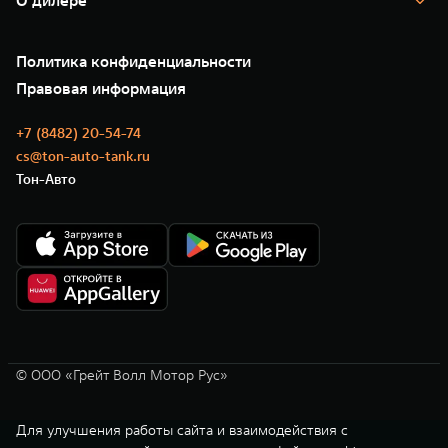
О дилере
Новые цифровые сервисы TANK
Зарядные станции
Подписки
О нас
Специальные предложения
35 лет GWM
Сервис
Политика конфиденциальности
GWM ТЕХ ДЕНЬ
Нулевое ТО
Новости
Правовая информация
Моторные масла
+7 (8482) 20-54-74
cs@ton-auto-tank.ru
Тон-Авто
© ООО «Грейт Волл Мотор Рус»
Для улучшения работы сайта и взаимодействия с