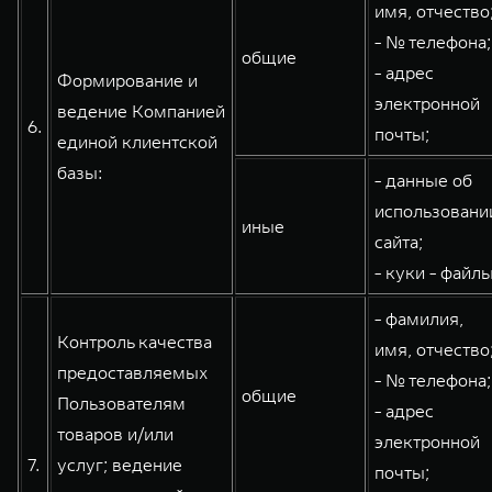
имя, отчество
- № телефона;
общие
- адрес
Формирование и
электронной
ведение Компанией
6.
почты;
единой клиентской
базы:
- данные об
использовани
иные
сайта;
- куки - файлы
- фамилия,
Контроль качества
имя, отчество
предоставляемых
- № телефона;
общие
Пользователям
- адрес
товаров и/или
электронной
7.
услуг; ведение
почты;