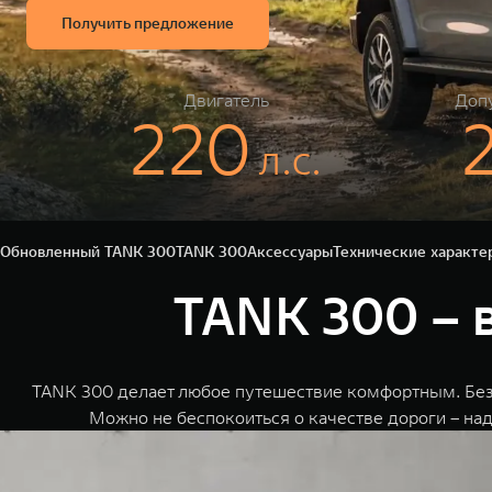
Получить предложение
Двигатель
Допу
220
л.c.
Обновленный TANK 300
TANK 300
Аксессуары
Технические характе
TANK 300 – 
TANK 300 делает любое путешествие комфортным. Без
Можно не беспокоиться о качестве дороги – на