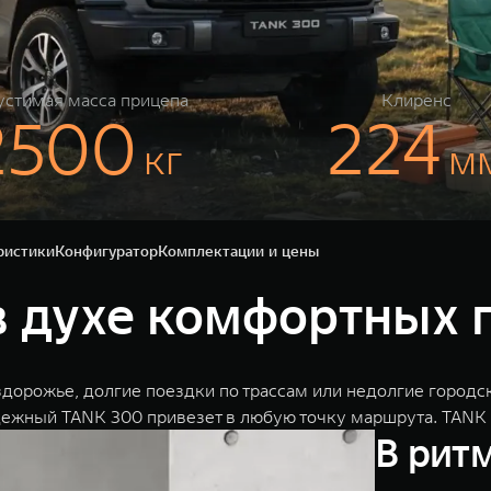
стимая масса прицепа
Клиренс
2500
224
кг
м
ристики
Конфигуратор
Комплектации и цены
в духе комфортных
дорожье, долгие поездки по трассам или недолгие город
дежный TANK 300 привезет в любую точку маршрута. TANK
В рит