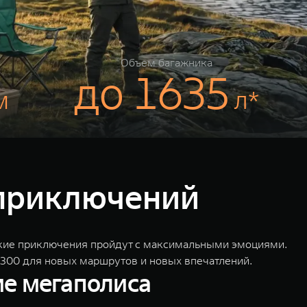
Объем багажника
до 1635
м
л*
 приключений
ские приключения пройдут с максимальными эмоциями.
 300 для новых маршрутов и новых впечатлений.
ме мегаполиса