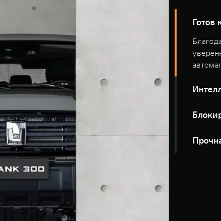
Готов
Благода
уверенн
автомаг
Интел
Блоки
Прочн