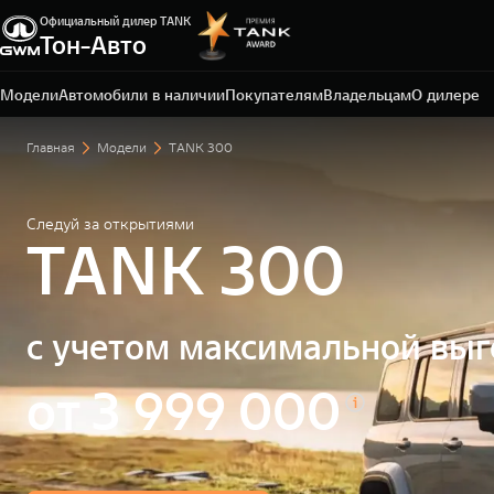
Официальный дилер TANK
Тон-Авто
Тольятти, ул. Воскресенская, д. 16, стр. 1
+7 (8482) 20-54-74
Модели
Автомобили в наличии
Покупателям
Владельцам
О дилере
Главная
Модели
TANK 300
Следуй за открытиями
TANK 300
с учетом максимальной вы
от 3 999 000