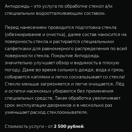
TANK Финансы
Сервис
Антидождь – это услуга по обработке стекол а/м
специальным водоотталкивающим составом.
Корпоративным клиентам
Специальные предложения
TANK 500
TANK 700
Моторные масла
Перед нанесением проводится подготовка стекла
Веди за собой
Сила признания
TANK ФИНАНСЫ
от 6 499 000 ₽
от 10 199 000 ₽
(обезжиривание и очистка), далее состав наносится на
поверхность стекла и растирается специальными
TANK Кредит
ЦИФРОВЫЕ СЕРВИСЫ TANK
салфетками для равномерного распределения по всей
TANK Лизинг
Цифровые сервисы TANK
поверхности стекла. Покрытие Антидождь
значительно улучшает обзор и видимость в плохую
TANK Страхование
Подписки
погоду. Даже во время сильного дождя, вода и грязь
собирается каплями и легко соскальзывает со стекла!
WEY 07
WEY 05
Стекло меньше загрязняется и легче очищается. Лёд
Расширяя границы комфорта
Эстетика нового времени
и остатки насекомых убираются без применения
от 6 149 000 ₽
от 5 699 000 ₽
специальных средств. Такая обработка увеличивает
срок эксплуатации дворников и в несколько раз
уменьшает расход стеклоомывателя.
Стоимость услуги - от
2 500 рублей
.