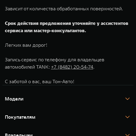
WEY 80
WEY 80 Лаундж
Зависит от количества обработанных поверхностей.
Масштаб возможностей
Масштаб возможностей
от 6 449 000 ₽
от 8 099 000 ₽
Срок действия предложения уточняйте у ассистентов
сервиса или мастер-консультантов.
Легких вам дорог!
Запись сервис по телефону для владельцев
автомобилей TANK:
+7 (8482) 20-54-74
.
С заботой о вас, ваш Тон-Авто!
Модели
TANK 300
TANK 400
Покупателям
TANK 500
TANK 700
Спецпредложения
Тест-драйв
Владельцам