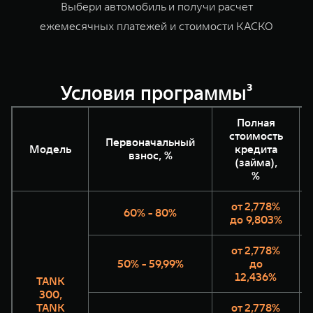
Выбери автомобиль и получи расчет
WEY 07
WEY 05
ежемесячных платежей и стоимости КАСКО
Расширяя границы комфорта
Эстетика ново
от 6 149 000 ₽
от 5 699 0
Условия программы³
Полная
стоимость
Первоначальный
Модель
кредита
взнос, %
(займа),
%
WEY 80
WEY 80 Л
от 2,778%
Масштаб возможностей
Масштаб возм
60% - 80%
до 9,803%
от 6 449 000 ₽
от 8 099 0
от 2,778%
50% - 59,99%
до
12,436%
TANK
300,
TANK
от 2,778%