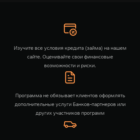
TANK Финансы
Сервис
Корпоративным клиентам
Специальные предложения
Моторные масла
TANK ФИНАНСЫ
TANK Кредит
ЦИФРОВЫЕ СЕРВИСЫ TANK
Изучите все условия кредита (займа) на
нашем
TANK Лизинг
Цифровые сервисы TANK
сайте
. Оценивайте свои финансовые
TANK 500
TANK 700
возможности и риски.
TANK Страхование
Подписки
Веди за собой
Сила признан
от 6 499 000 ₽
от 10 199 
Программа не обязывает клиентов оформлять
дополнительные услуги Банков-партнеров или
других участников программ