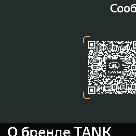
Соо
О бренде TANK