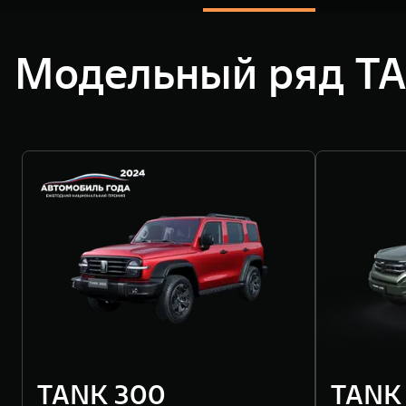
Модельный ряд T
TANK 300
TANK