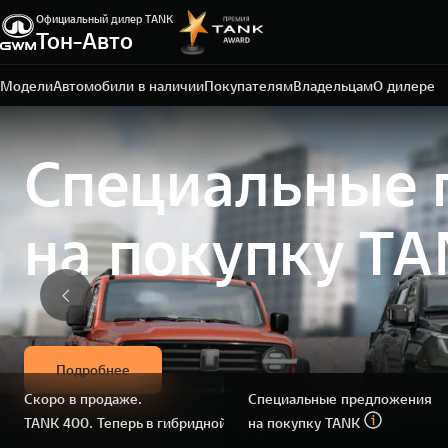
Официальный дилер TANK
Тон-Авто
Тольятти, ул. Воскресенская, д. 16, стр. 1
+7 (8482) 20-54-74
Модели
Автомобили в наличии
Покупателям
Владельцам
О дилере
Специальные 
на покупку T
Подробнее
Скоро в продаже.
Специальные предложения
TANK 400. Теперь в гибридной версии.
на покупку TANK